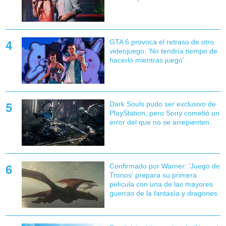
GTA 6 provoca el retraso de otro
videojuego: 'No tendría tiempo de
hacerlo mientras juego'
Dark Souls pudo ser exclusivo de
PlayStation, pero Sony cometió un
error del que no se arrepienten
Confirmado por Warner: 'Juego de
Tronos' prepara su primera
película con una de las mayores
guerras de la fantasía y dragones