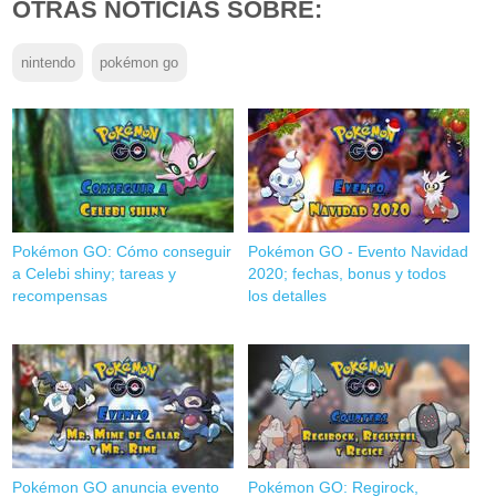
OTRAS NOTICIAS SOBRE:
nintendo
pokémon go
Pokémon GO: Cómo conseguir
Pokémon GO - Evento Navidad
a Celebi shiny; tareas y
2020; fechas, bonus y todos
recompensas
los detalles
Pokémon GO anuncia evento
Pokémon GO: Regirock,