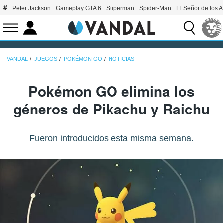
Peter Jackson
Gameplay GTA 6
Superman
Spider-Man
El Señor de los A
VANDAL
JUEGOS
POKÉMON GO
NOTICIAS
Pokémon GO elimina los
géneros de Pikachu y Raichu
Fueron introducidos esta misma semana.