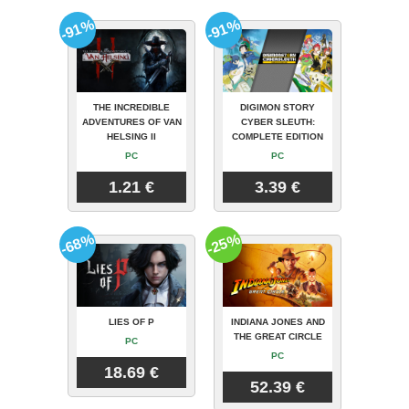
-91%
-91%
THE INCREDIBLE
DIGIMON STORY
ADVENTURES OF VAN
CYBER SLEUTH:
HELSING II
COMPLETE EDITION
PC
PC
1.21 €
3.39 €
-68%
-25%
LIES OF P
INDIANA JONES AND
THE GREAT CIRCLE
PC
PC
18.69 €
52.39 €