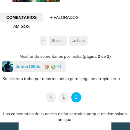
COMENTARIOS
+ VALORADOS
AMIGOS
<
19
com.
En foros
Mostrando comentarios por fecha (página
2
de
2
)
Junior100ds
+1
Se hicieron traba por unos instantes pero luego se arrepintieron
«
1
2
Los comentarios de la noticia están cerrados porque es demasiado
antigua.