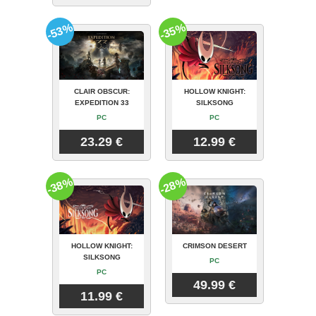
-53%
-35%
CLAIR OBSCUR:
HOLLOW KNIGHT:
EXPEDITION 33
SILKSONG
PC
PC
23.29 €
12.99 €
-38%
-28%
HOLLOW KNIGHT:
CRIMSON DESERT
SILKSONG
PC
PC
49.99 €
11.99 €