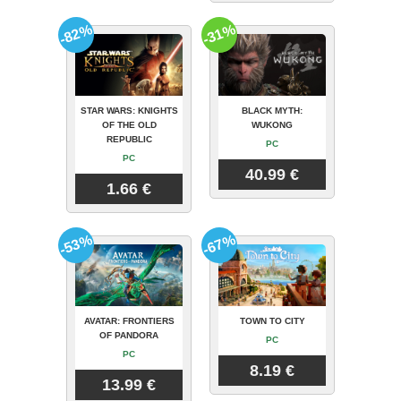
-82%
-31%
STAR WARS: KNIGHTS
BLACK MYTH:
OF THE OLD
WUKONG
REPUBLIC
PC
PC
40.99 €
1.66 €
-53%
-67%
AVATAR: FRONTIERS
TOWN TO CITY
OF PANDORA
PC
PC
8.19 €
13.99 €