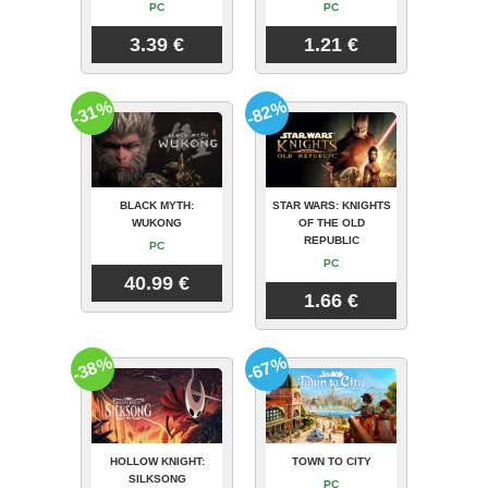
PC
PC
3.39 €
1.21 €
-31%
-82%
BLACK MYTH:
STAR WARS: KNIGHTS
WUKONG
OF THE OLD
REPUBLIC
PC
PC
40.99 €
1.66 €
-38%
-67%
HOLLOW KNIGHT:
TOWN TO CITY
SILKSONG
PC