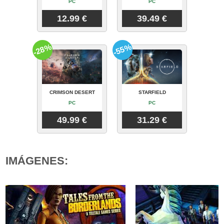
PC
PC
12.99 €
39.49 €
-28%
-55%
CRIMSON DESERT
STARFIELD
PC
PC
49.99 €
31.29 €
IMÁGENES: