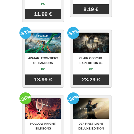
PC
8.19 €
11.99 €
-53%
-53%
AVATAR: FRONTIERS
CLAIR OBSCUR:
OF PANDORA
EXPEDITION 33
PC
PC
13.99 €
23.29 €
-35%
-50%
HOLLOW KNIGHT:
007 FIRST LIGHT
SILKSONG
DELUXE EDITION