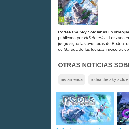
Rodea the Sky Soldier
es un videojue
publicado por
NIS America
. Lanzado e
juego sigue las aventuras de Rodea, un
de Garuda de las fuerzas invasoras de
OTRAS NOTICIAS SOB
nis america
rodea the sky soldie