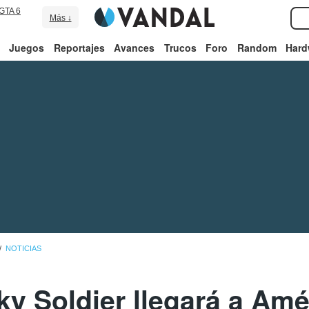
GTA 6
Más ↓
Juegos
Reportajes
Avances
Trucos
Foro
Random
Hard
NOTICIAS
ky Soldier llegará a Amé