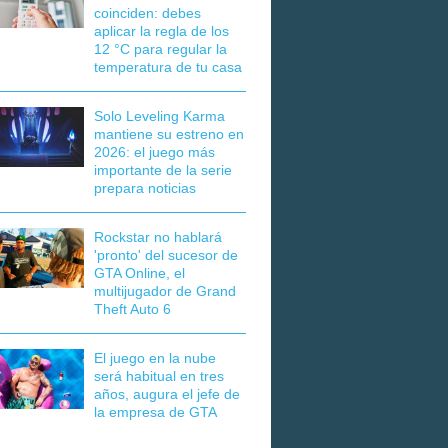
coinciden: debes
aplicar la regla de los
12 °C para regular la
temperatura de tu casa
Solo Leveling Karma
mantiene su estreno en
2026: el juego más
importante de la serie
prepara noticias
Rockstar no hablará
'pronto' del sucesor de
GTA Online, el
multijugador de Grand
Theft Auto 6
El juego en la nube
será habitual en tres
años, augura el jefe de
la empresa de GTA