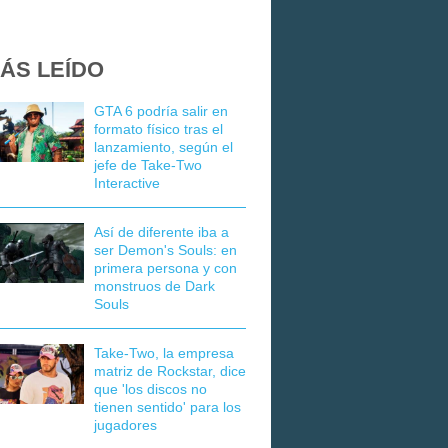
ÁS LEÍDO
GTA 6 podría salir en
formato físico tras el
lanzamiento, según el
jefe de Take-Two
Interactive
Así de diferente iba a
ser Demon's Souls: en
primera persona y con
monstruos de Dark
Souls
Take-Two, la empresa
matriz de Rockstar, dice
que 'los discos no
tienen sentido' para los
jugadores