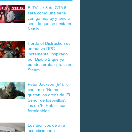
El Tráiler 3 de GTA 6
será como una serie
con gameplay y tendrá
sentido que se emita en
Netflix
Horde of Distraction es
un nuevo RPG
incremental inspirado
por Diablo 2 que ya
puedes probar gratis en
Steam
Peter Jackson (64), lo
confirma: 'No me
gustan los orcos de 'El
Señor de los Anillos',
los de 'El Hobbit' son
formidables'
Los técnicos de aire
acondicionado