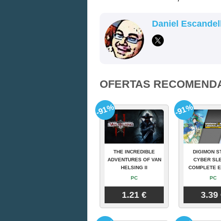
Daniel Escandel
OFERTAS RECOMEND
-91%
-91%
THE INCREDIBLE
DIGIMON S
ADVENTURES OF VAN
CYBER SLE
HELSING II
COMPLETE E
PC
PC
1.21 €
3.39