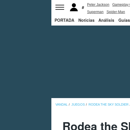
Peter Jackson
Gameplay 
Superman
Spider-Man
PORTADA
Noticias
Análisis
Guías
VANDAL
JUEGOS
RODEA THE SKY SOLDIER
Rodea the S