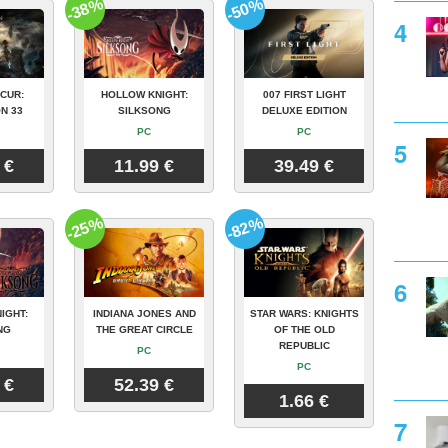
-38%
-50%
CUR:
HOLLOW KNIGHT:
007 FIRST LIGHT
N 33
SILKSONG
DELUXE EDITION
PC
PC
 €
11.99 €
39.49 €
-25%
-82%
IGHT:
INDIANA JONES AND
STAR WARS: KNIGHTS
NG
THE GREAT CIRCLE
OF THE OLD
REPUBLIC
PC
PC
 €
52.39 €
1.66 €