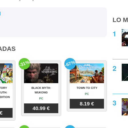
l
LO M
ADAS
-31%
-67%
TORY
BLACK MYTH:
TOWN TO CITY
UTH:
WUKONG
PC
DITION
PC
8.19 €
40.99 €
 €