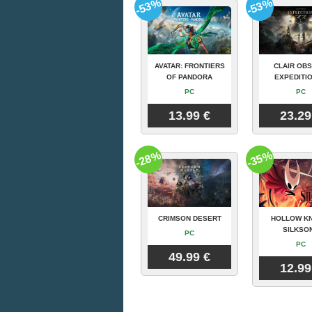
-53%
-53%
AVATAR: FRONTIERS
CLAIR OBS
OF PANDORA
EXPEDITIO
PC
PC
13.99 €
23.29
-28%
-35%
CRIMSON DESERT
HOLLOW KN
SILKSO
PC
PC
49.99 €
12.99