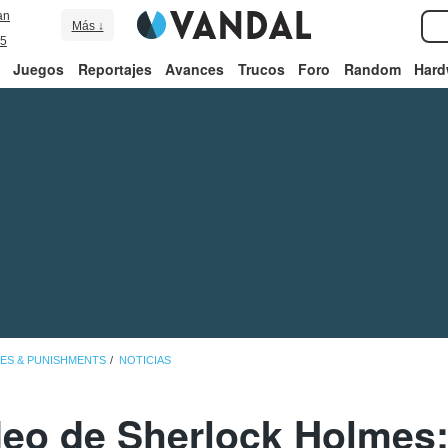
an
Más ↓
5
Juegos
Reportajes
Avances
Trucos
Foro
Random
Hard
ES & PUNISHMENTS
NOTICIAS
eo de Sherlock Holmes