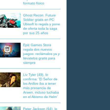
formato físico
Ghost Recon: Future
Soldier gratis en PC:
Ubisoft lo regala y pone
de oferta toda la saga
por sus 25 años
Epic Games Store
regala dos nuevos
juegos: reclámalos ya y
llévatelos gratis para
siempre
Liv Tyler (49), lo
confirma: 'El Señor de
los Anillos iba a tener
más presencia de
Arwen, incluso luchaba
en el Abismo de Helm'
Peter Jackson (64), lo