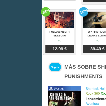
-35%
-50%
HOLLOW KNIGHT:
007 FIRST LIGH
SILKSONG
DELUXE EDITI
PC
PC
12.99 €
39.49 €
MÁS SOBRE SH
Seguir
PUNISHMENTS
Sherlock Hol
Xbox 360
Xb
Lanzamiento
Aventura