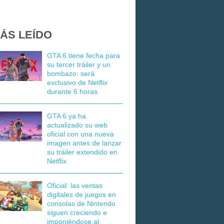
ÁS LEÍDO
GTA 6 tiene fecha para
su tercer tráiler y un
bombazo: será
exclusivo de Netflix
durante 6 horas
GTA 6 ya ha
actualizado su web
oficial con una nueva
imagen antes de lanzar
su tráiler extendido en
Netflix
Oficial: las ventas
digitales de juegos en
consolas de Nintendo
siguen creciendo e
imponiéndose al