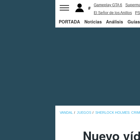
Gameplay GTA 6
Superm
El Señor de los Anillos
PS
PORTADA
Noticias
Análisis
Guías
VANDAL
JUEGOS
SHERLOCK HOLMES: CRIM
Nuevo víd