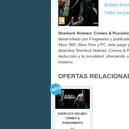
Análisis She
Todos los ju
Sherlock Holmes: Crimes & Punish
desarrollado por Frogwares y publicado
Xbox 360, Xbox One y PC, este juego p
detective Sherlock Holmes. Crimes & P
deducción y la moralidad, ofreciendo 
misterio.
OFERTAS RELACIONA
-94%
SHERLOCK HOLMES:
CRIMES &
PUNISHMENTS
PC