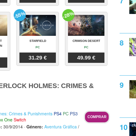
-55%
-28%
T
STARFIELD
CRIMSON DESERT
ON
PC
PC
31.29 €
49.99 €
ERLOCK HOLMES: CRIMES &
mes: Crimes & Punishments
PS4
PC
PS3
COMPRAR
ox One
Switch
:
30/9/2014
·
Género:
Aventura Gráfica
/