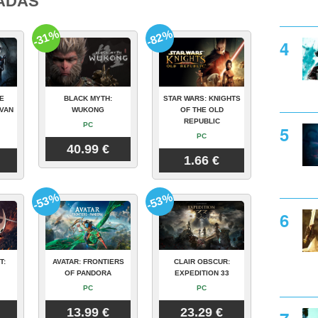
ADAS
-31%
-82%
E
BLACK MYTH:
STAR WARS: KNIGHTS
VAN
WUKONG
OF THE OLD
REPUBLIC
PC
PC
40.99 €
1.66 €
-53%
-53%
T:
AVATAR: FRONTIERS
CLAIR OBSCUR:
OF PANDORA
EXPEDITION 33
PC
PC
13.99 €
23.29 €