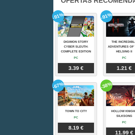
OFERTAS RECOMEND
-91%
-91%
DIGIMON STORY
THE INCREDIBL
CYBER SLEUTH:
ADVENTURES OF 
COMPLETE EDITION
HELSING II
PC
PC
3.39 €
1.21 €
-67%
-38%
TOWN TO CITY
HOLLOW KNIGH
SILKSONG
PC
PC
8.19 €
11.99 €