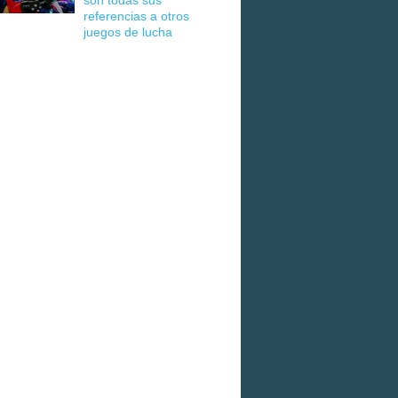
son todas sus
referencias a otros
juegos de lucha