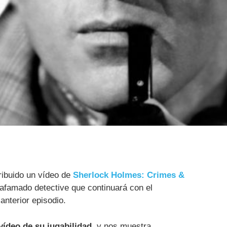
ribuido un vídeo de
Sherlock Holmes: Crimes &
 afamado detective que continuará con el
anterior episodio.
vídeo de su jugabilidad
, y nos muestra