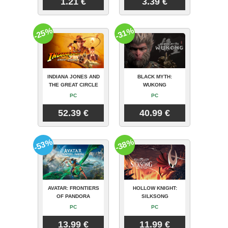
1.21 €
3.39 €
-25%
-31%
INDIANA JONES AND
BLACK MYTH:
THE GREAT CIRCLE
WUKONG
PC
PC
52.39 €
40.99 €
-53%
-38%
AVATAR: FRONTIERS
HOLLOW KNIGHT:
OF PANDORA
SILKSONG
PC
PC
13.99 €
11.99 €