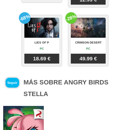
-68%
-28%
LIES OF P
CRIMSON DESERT
PC
PC
18.69 €
49.99 €
MÁS SOBRE ANGRY BIRDS
Seguir
STELLA