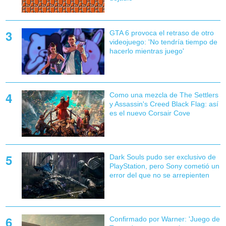
GTA 6 provoca el retraso de otro
videojuego: 'No tendría tiempo de
hacerlo mientras juego'
Como una mezcla de The Settlers
y Assassin's Creed Black Flag: así
es el nuevo Corsair Cove
Dark Souls pudo ser exclusivo de
PlayStation, pero Sony cometió un
error del que no se arrepienten
Confirmado por Warner: 'Juego de