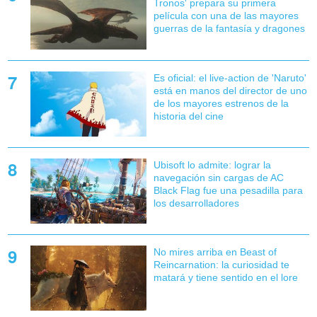
Tronos' prepara su primera
película con una de las mayores
guerras de la fantasía y dragones
Es oficial: el live-action de 'Naruto'
está en manos del director de uno
de los mayores estrenos de la
historia del cine
Ubisoft lo admite: lograr la
navegación sin cargas de AC
Black Flag fue una pesadilla para
los desarrolladores
No mires arriba en Beast of
Reincarnation: la curiosidad te
matará y tiene sentido en el lore