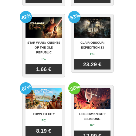
-82%
-53%
STAR WARS: KNIGHTS
CLAIR OBSCUR:
OF THE OLD
EXPEDITION 33
REPUBLIC
PC
PC
23.29 €
1.66 €
-67%
-35%
TOWN TO CITY
HOLLOW KNIGHT:
SILKSONG
PC
PC
8.19 €
12.99 €