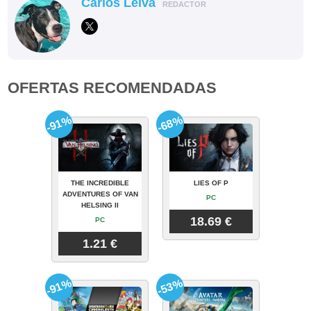
Carlos Leiva
REDACTOR
OFERTAS RECOMENDADAS
-91%
-68%
THE INCREDIBLE
LIES OF P
ADVENTURES OF VAN
PC
HELSING II
18.69 €
PC
1.21 €
-91%
-53%