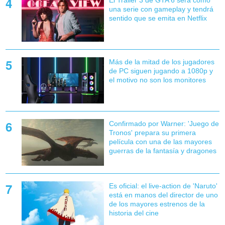
El Tráiler 3 de GTA 6 será como
una serie con gameplay y tendrá
sentido que se emita en Netflix
Más de la mitad de los jugadores
de PC siguen jugando a 1080p y
el motivo no son los monitores
Confirmado por Warner: 'Juego de
Tronos' prepara su primera
película con una de las mayores
guerras de la fantasía y dragones
Es oficial: el live-action de 'Naruto'
está en manos del director de uno
de los mayores estrenos de la
historia del cine