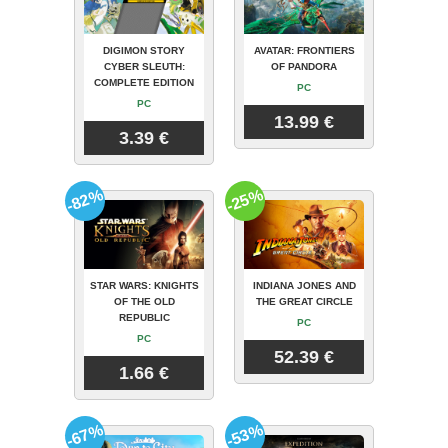
DIGIMON STORY
AVATAR: FRONTIERS
CYBER SLEUTH:
OF PANDORA
COMPLETE EDITION
PC
PC
13.99 €
3.39 €
-82%
-25%
STAR WARS: KNIGHTS
INDIANA JONES AND
OF THE OLD
THE GREAT CIRCLE
REPUBLIC
PC
PC
52.39 €
1.66 €
-67%
-53%