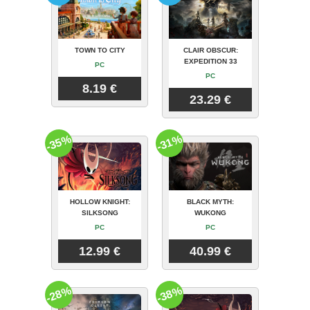
TOWN TO CITY
CLAIR OBSCUR:
EXPEDITION 33
PC
PC
8.19 €
23.29 €
-35%
-31%
HOLLOW KNIGHT:
BLACK MYTH:
SILKSONG
WUKONG
PC
PC
12.99 €
40.99 €
-28%
-38%