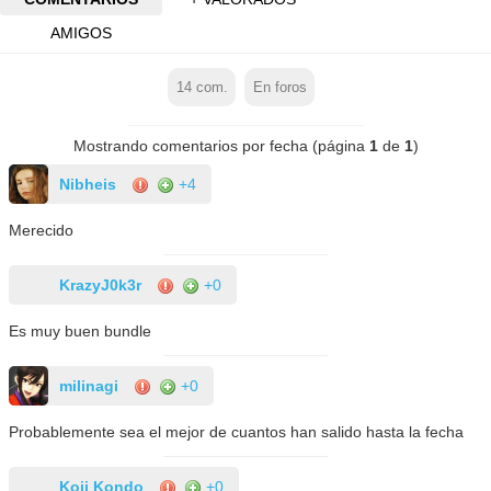
AMIGOS
14
com.
En foros
Mostrando comentarios por fecha (página
1
de
1
)
Nibheis
+4
Merecido
KrazyJ0k3r
+0
Es muy buen bundle
milinagi
+0
Probablemente sea el mejor de cuantos han salido hasta la fecha
Koji Kondo
+0