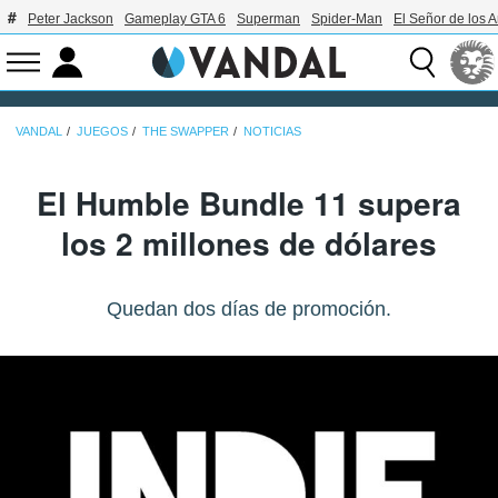
Peter Jackson
Gameplay GTA 6
Superman
Spider-Man
El Señor de los A
VANDAL
JUEGOS
THE SWAPPER
NOTICIAS
El Humble Bundle 11 supera
los 2 millones de dólares
Quedan dos días de promoción.