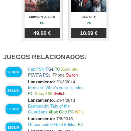
CRIMSON DESERT
LIES OF P
PC
PC
49.99 €
18.69 €
JUEGOS RELACIONADOS:
Fez PSN
PS4
PC
Xbox 360
SEGUIR
PSVITA
PS3
iPhone
Switch
Lanzamiento:
26/3/2014
Monaco: What's yours is mine
SEGUIR
PC
Xbox 360
Switch
Lanzamiento:
24/4/2013
Beatbuddy: Tale of the
SEGUIR
Guardians
Xbox One
PC
Wii U
Lanzamiento:
7/8/2015
Guacamelee! Gold Edition
PC
SEGUIR
Lanzamiento:
8/8/2013