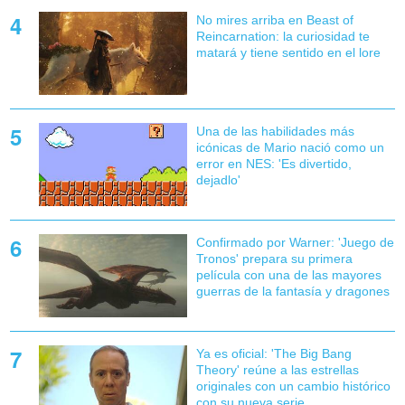
No mires arriba en Beast of
Reincarnation: la curiosidad te
matará y tiene sentido en el lore
Una de las habilidades más
icónicas de Mario nació como un
error en NES: 'Es divertido,
dejadlo'
Confirmado por Warner: 'Juego de
Tronos' prepara su primera
película con una de las mayores
guerras de la fantasía y dragones
Ya es oficial: 'The Big Bang
Theory' reúne a las estrellas
originales con un cambio histórico
con su nueva serie