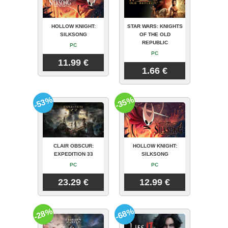
HOLLOW KNIGHT:
STAR WARS: KNIGHTS
SILKSONG
OF THE OLD
REPUBLIC
PC
PC
11.99 €
1.66 €
-53%
-35%
CLAIR OBSCUR:
HOLLOW KNIGHT:
EXPEDITION 33
SILKSONG
PC
PC
23.29 €
12.99 €
-28%
-68%