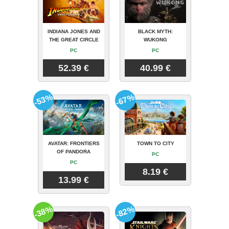
INDIANA JONES AND
BLACK MYTH:
THE GREAT CIRCLE
WUKONG
PC
PC
52.39 €
40.99 €
-53%
-67%
AVATAR: FRONTIERS
TOWN TO CITY
OF PANDORA
PC
PC
8.19 €
13.99 €
-38%
-82%