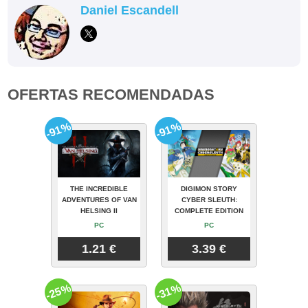
Daniel Escandell
OFERTAS RECOMENDADAS
-91%
-91%
THE INCREDIBLE
DIGIMON STORY
ADVENTURES OF VAN
CYBER SLEUTH:
HELSING II
COMPLETE EDITION
PC
PC
1.21 €
3.39 €
-25%
-31%