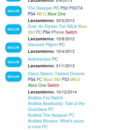
The Swapper
PC
PS3
PSVITA
SEGUIR
PS4
Wii U
Xbox One
Lanzamiento:
30/5/2013
Dust: An Elysian Tail XBLA
Xbox
SEGUIR
360
PC
PS4
iPhone
Switch
Lanzamiento:
15/8/2012
Starseed Pilgrim
PC
SEGUIR
Lanzamiento:
16/4/2013
Antichamber
PC
SEGUIR
Lanzamiento:
31/1/2013
Giana Sisters: Twisted Dreams
SEGUIR
PS4
PC
Xbox 360
PS3
Wii U
Xbox One
Switch
Lanzamiento:
10/12/2014
Análisis Fez Switch
Análisis Beatbuddy: Tale of the
Guardians PC
Análisis The Swapper PC
Análisis Monaco: What's yours
is mine PC