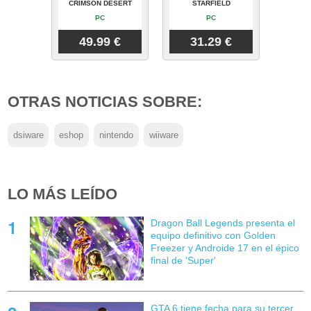
CRIMSON DESERT
STARFIELD
PC
PC
49.99 €
31.29 €
OTRAS NOTICIAS SOBRE:
dsiware
eshop
nintendo
wiiware
LO MÁS LEÍDO
Dragon Ball Legends presenta el
equipo definitivo con Golden
Freezer y Androide 17 en el épico
final de 'Super'
GTA 6 tiene fecha para su tercer