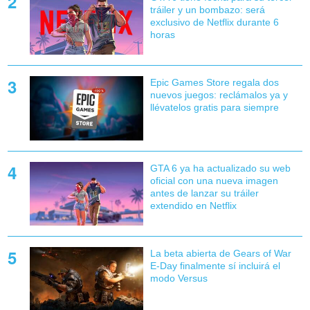
tráiler y un bombazo: será
exclusivo de Netflix durante 6
horas
Epic Games Store regala dos
nuevos juegos: reclámalos ya y
llévatelos gratis para siempre
GTA 6 ya ha actualizado su web
oficial con una nueva imagen
antes de lanzar su tráiler
extendido en Netflix
La beta abierta de Gears of War
E-Day finalmente sí incluirá el
modo Versus