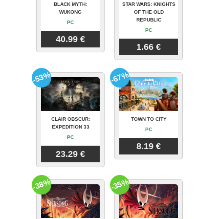
BLACK MYTH:
STAR WARS: KNIGHTS
WUKONG
OF THE OLD
REPUBLIC
PC
PC
40.99 €
1.66 €
-53%
-67%
CLAIR OBSCUR:
TOWN TO CITY
EXPEDITION 33
PC
PC
8.19 €
23.29 €
-38%
-35%