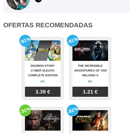
OFERTAS RECOMENDADAS
-91%
-91%
DIGIMON STORY
THE INCREDIBLE
CYBER SLEUTH:
ADVENTURES OF VAN
COMPLETE EDITION
HELSING II
PC
PC
3.39 €
1.21 €
-31%
-82%