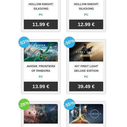
HOLLOW KNIGHT:
HOLLOW KNIGHT:
SILKSONG
SILKSONG
PC
PC
11.99 €
12.99 €
-53%
-50%
AVATAR: FRONTIERS
007 FIRST LIGHT
OF PANDORA
DELUXE EDITION
PC
PC
13.99 €
39.49 €
-28%
-55%