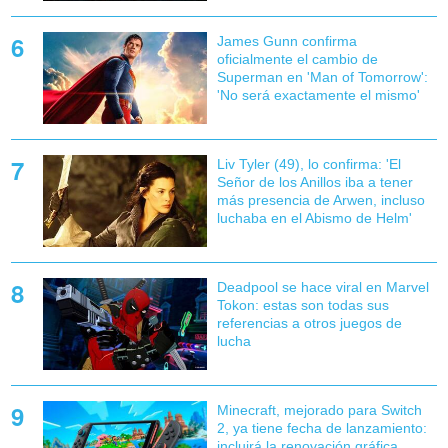
James Gunn confirma
oficialmente el cambio de
Superman en 'Man of Tomorrow':
'No será exactamente el mismo'
Liv Tyler (49), lo confirma: 'El
Señor de los Anillos iba a tener
más presencia de Arwen, incluso
luchaba en el Abismo de Helm'
Deadpool se hace viral en Marvel
Tokon: estas son todas sus
referencias a otros juegos de
lucha
Minecraft, mejorado para Switch
2, ya tiene fecha de lanzamiento:
incluirá la renovación gráfica