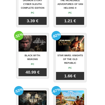
DIGIMON STORY
THE INCREDIBLE
CYBER SLEUTH:
ADVENTURES OF VAN
COMPLETE EDITION
HELSING II
PC
PC
3.39 €
1.21 €
-31%
-82%
BLACK MYTH:
STAR WARS: KNIGHTS
WUKONG
OF THE OLD
REPUBLIC
PC
PC
40.99 €
1.66 €
-53%
-67%