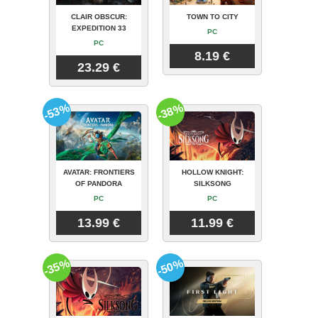
CLAIR OBSCUR:
TOWN TO CITY
EXPEDITION 33
PC
PC
8.19 €
23.29 €
-53%
-38%
AVATAR: FRONTIERS
HOLLOW KNIGHT:
OF PANDORA
SILKSONG
PC
PC
13.99 €
11.99 €
-35%
-50%