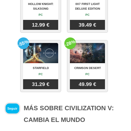
HOLLOW KNIGHT:
007 FIRST LIGHT
SILKSONG
DELUXE EDITION
PC
PC
12.99 €
39.49 €
-55%
-28%
STARFIELD
CRIMSON DESERT
PC
PC
31.29 €
49.99 €
MÁS SOBRE CIVILIZATION V:
Seguir
CAMBIA EL MUNDO