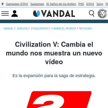
Gameplay GTA 6
Superman
El Señor de los Anillos
PS5
GTA 6
Sony
P
VANDAL
JUEGOS
CIVILIZATION V: CAMBIA EL MUNDO
NOTICIAS
Civilization V: Cambia el
mundo nos muestra un nuevo
vídeo
Es la expansión para la saga de estrategia.