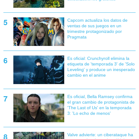
Capcom actualiza los datos de
ventas de sus juegos en un
trimestre protagonizado por
Pragmata
Es oficial: Crunchyroll elimina la
etiqueta de 'temporada 3' de 'Solo
Leveling' y produce un inesperado
cambio en el anime
Es oficial, Bella Ramsey confirma
el gran cambio de protagonista de
'The Last of Us' en la temporada
3: 'Lo echo de menos'
Valve advierte: un ciberataque ha