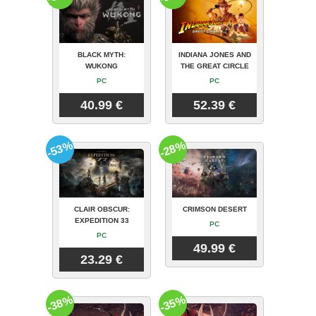
BLACK MYTH:
INDIANA JONES AND
WUKONG
THE GREAT CIRCLE
PC
PC
40.99 €
52.39 €
-53%
-28%
CLAIR OBSCUR:
CRIMSON DESERT
EXPEDITION 33
PC
PC
49.99 €
23.29 €
-38%
-35%