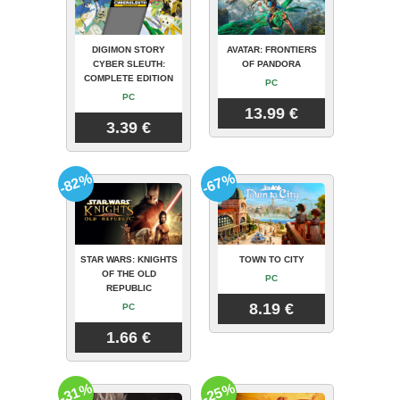
DIGIMON STORY
AVATAR: FRONTIERS
CYBER SLEUTH:
OF PANDORA
COMPLETE EDITION
PC
PC
13.99 €
3.39 €
-82%
-67%
STAR WARS: KNIGHTS
TOWN TO CITY
OF THE OLD
PC
REPUBLIC
8.19 €
PC
1.66 €
-31%
-25%