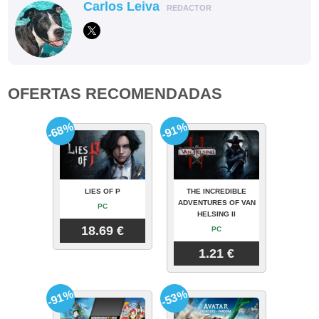
Carlos Leiva
REDACTOR
OFERTAS RECOMENDADAS
-68%
-91%
LIES OF P
THE INCREDIBLE
ADVENTURES OF VAN
PC
HELSING II
18.69 €
PC
1.21 €
-91%
-53%