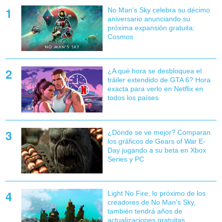
No Man's Sky celebra su décimo
aniversario anunciando su
próxima expansión gratuita:
Cosmos
¿A qué hora se desbloquea el
tráiler extendido de GTA 6? Hora
exacta para verlo en Netflix en
todos los países
¿Dónde se ve mejor? Comparan
los gráficos de Gears of War E-
Day jugando a su beta en Xbox
Series y PC
Light No Fire, lo próximo de los
creadores de No Man's Sky,
también tendrá años de
actualizaciones gratuitas