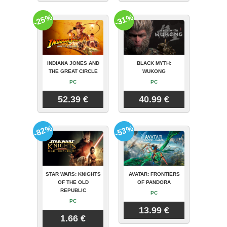
-25%
-31%
INDIANA JONES AND
BLACK MYTH:
THE GREAT CIRCLE
WUKONG
PC
PC
52.39 €
40.99 €
-82%
-53%
STAR WARS: KNIGHTS
AVATAR: FRONTIERS
OF THE OLD
OF PANDORA
REPUBLIC
PC
PC
13.99 €
1.66 €