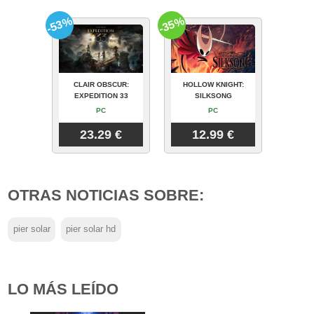
-53%
-35%
CLAIR OBSCUR:
HOLLOW KNIGHT:
EXPEDITION 33
SILKSONG
PC
PC
23.29 €
12.99 €
OTRAS NOTICIAS SOBRE:
pier solar
pier solar hd
LO MÁS LEÍDO