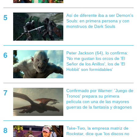
Así de diferente iba a ser Demon's
Souls: en primera persona y con
monstruos de Dark Souls
Peter Jackson (64), lo confirma:
'No me gustan los orcos de 'El
Señor de los Anillos', los de 'El
Hobbit' son formidables'
Confirmado por Warner: 'Juego de
Tronos' prepara su primera
película con una de las mayores
guerras de la fantasía y dragones
Take-Two, la empresa matriz de
Rockstar, dice que 'los discos no