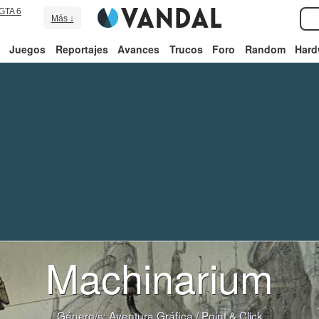
GTA 6
Más ↓
Juegos
Reportajes
Avances
Trucos
Foro
Random
Hard
Machinarium
Género/s:
Aventura Gráfica
/
Point & Click