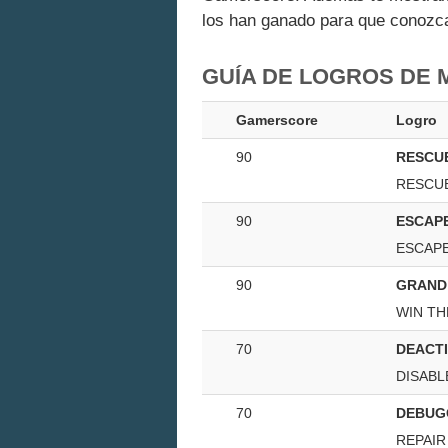
los han ganado para que conozcas
GUÍA DE LOGROS DE 
Gamerscore
Logro
90
RESCU
RESCU
90
ESCAP
ESCAP
90
GRAND
WIN TH
70
DEACT
DISABL
70
DEBUG
REPAIR