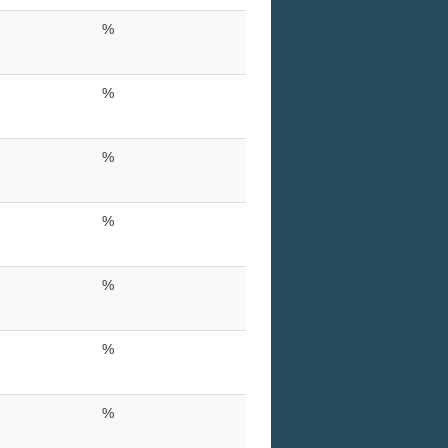
%
%
%
%
%
%
%