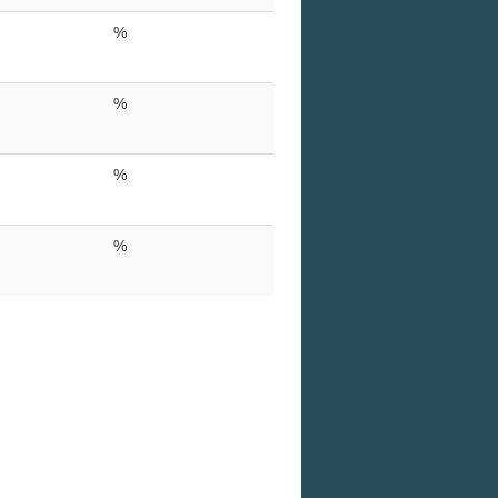
%
%
%
%