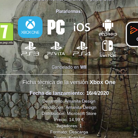
Plataformas:
Cancelado en
WII
Ficha técnica de la versión
Xbox One
Fecha de lanzamiento
: 16/4/2020
Desarrollo:
Amanita Design
Producción:
Amanita Design
Distribución: Microsoft Store
Precio: 14,99 €
Jugadores: 1
Formato: Descarga
Textos: Español