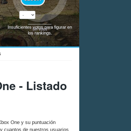
Insuficientes votos para figurar en
Sin votos
los rankings.
S
ne - Listado
 Xbox One y su puntuación
y cuantos de nuestros usuarios