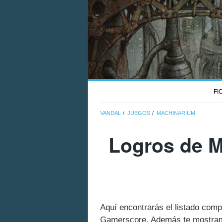
FI
VANDAL
JUEGOS
MACHINARIUM
Logros de M
Aquí encontrarás el listado com
Gamerscore. Además te mostramo