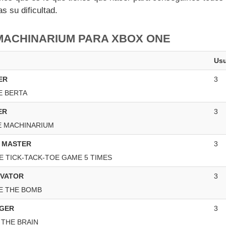
 su dificultad.
MACHINARIUM PARA XBOX ONE
Usu
ER
3
E BERTA
ER
3
E MACHINARIUM
 MASTER
3
E TICK-TACK-TOE GAME 5 TIMES
IVATOR
3
E THE BOMB
GER
3
 THE BRAIN