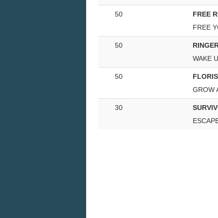
50
FREE 
FREE Y
50
RINGE
WAKE U
50
FLORI
GROW 
30
SURVI
ESCAP