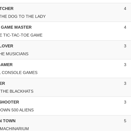
ATCHER
4
THE DOG TO THE LADY
 GAME MASTER
4
E TIC-TAC-TOE GAME
 LOVER
3
HE MUSICIANS
GAMER
3
L CONSOLE GAMES
ER
3
 THE BLACKHATS
SHOOTER
3
OWN 500 ALIENS
IN TOWN
5
 MACHINARIUM