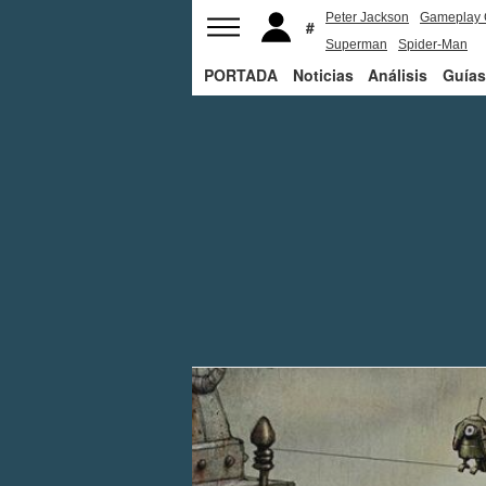
Peter Jackson
Gameplay 
Superman
Spider-Man
PORTADA
Noticias
Análisis
Guías