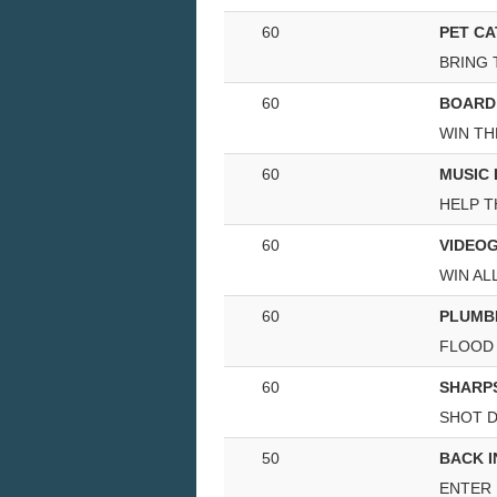
60
PET C
BRING 
60
BOARD
WIN TH
60
MUSIC
HELP T
60
VIDEO
WIN AL
60
PLUMB
FLOOD
60
SHARP
SHOT D
50
BACK 
ENTER