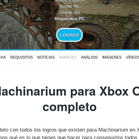
Voces: No
Online: No
Requisitos PC
LOGROS
CHA
REQUISITOS
NOTICIAS
AVANCES
ANÁLISIS
IMÁGENES
VÍDEO
achinarium para Xbox O
completo
pleto con todos los logros que existen para Machinarium en
s qué es lo que tienes que hacer para conseguirlos todos 