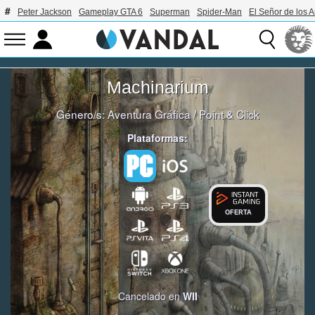
Peter Jackson
Gameplay GTA 6
Superman
Spider-Man
El Señor de los A
Machinarium
Género/s:
Aventura Gráfica
/
Point & Click
Plataformas:
OFERTA
Cancelado en
WII