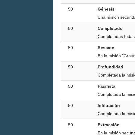
50
Génesis
Una misión secunda
50
Completado
Completadas todas 
50
Rescate
En la misión "Groun
50
Profundidad
Completada la misió
50
Pacifista
Completada la misió
50
Infiltración
Completada la misió
50
Extracción
En la misión secund