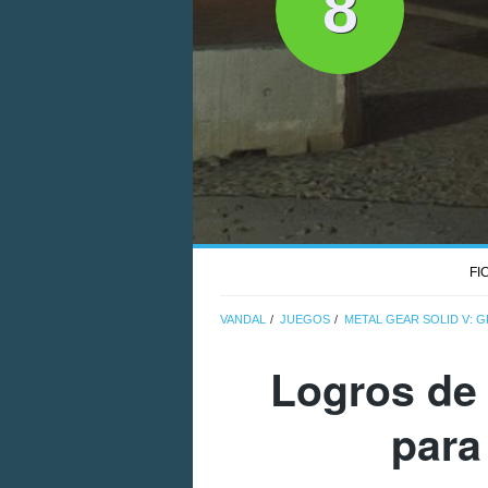
8
FI
VANDAL
JUEGOS
METAL GEAR SOLID V:
Logros de 
para