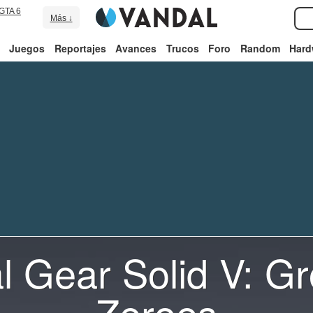
GTA 6
Más ↓
Juegos
Reportajes
Avances
Trucos
Foro
Random
Hard
l Gear Solid V: G
Zeroes