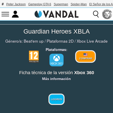
Peter Jackson
Gameplay GTA 6
Superman
Spider-Man
El Señor de los A
Guardian Heroes XBLA
Género/s:
Beat'em up
/
Plataformas 2D
/
Xbox Live Arcade
Plataformas:
COMPRAR
Ficha técnica de la versión
Xbox 360
Más información
LOGROS