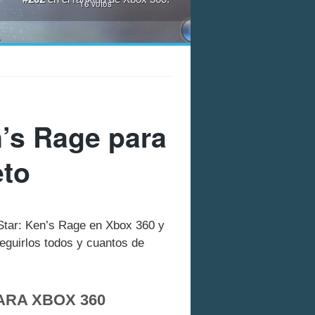
16
votos
n’s Rage para
eto
h Star: Ken’s Rage en Xbox 360 y
guirlos todos y cuantos de
ARA XBOX 360