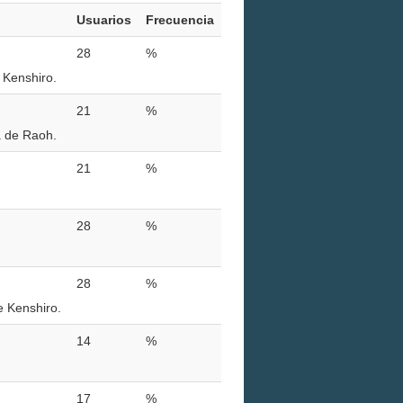
Usuarios
Frecuencia
28
%
 Kenshiro.
21
%
a de Raoh.
21
%
28
%
28
%
e Kenshiro.
14
%
17
%