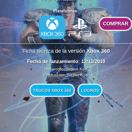
Plataformas:
COMPRAR
Ficha técnica de la versión
Xbox 360
Fecha de lanzamiento: 12/11/2010
Desarrollo:
Tecmo Koei
Producción:
Tecmo Koei
TRUCOS XBOX 360
LOGROS