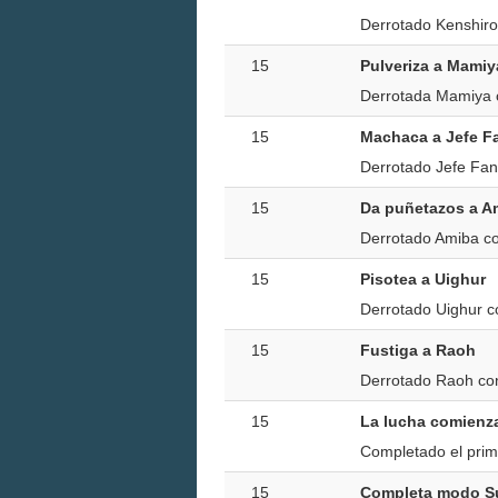
Derrotado Kenshiro
15
Pulveriza a Mamiy
Derrotada Mamiya c
15
Machaca a Jefe F
Derrotado Jefe Fan
15
Da puñetazos a A
Derrotado Amiba co
15
Pisotea a Uighur
Derrotado Uighur c
15
Fustiga a Raoh
Derrotado Raoh con
15
La lucha comienz
Completado el prime
15
Completa modo S