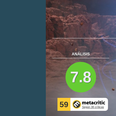
ANÁLISIS
7.8
59
Según 38 críticas