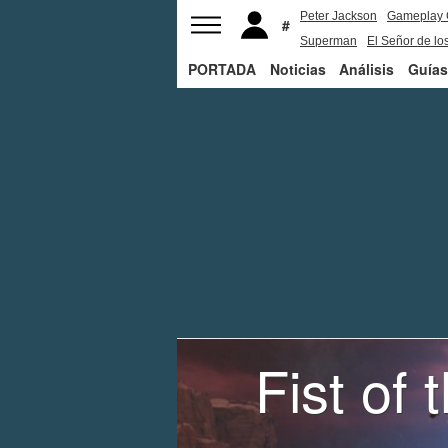
Peter Jackson
Gameplay 
Superman
El Señor de los
PORTADA
Noticias
Análisis
Guías
Fist of