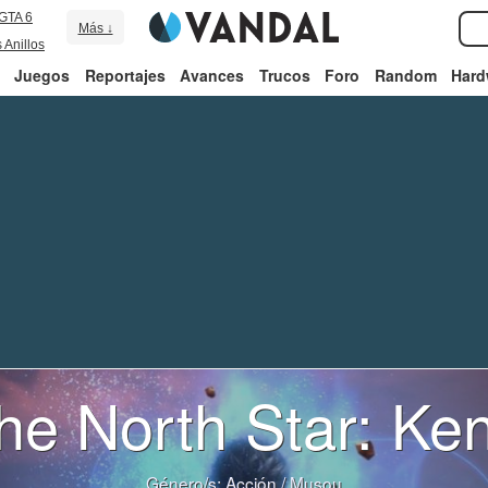
GTA 6
Más ↓
 Anillos
Juegos
Reportajes
Avances
Trucos
Foro
Random
Hard
 the North Star: Ke
Género/s:
Acción
/
Musou