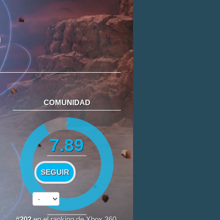
COMUNIDAD
7.89
SEGUIR
#202
en el
ranking de Xbox 360
.