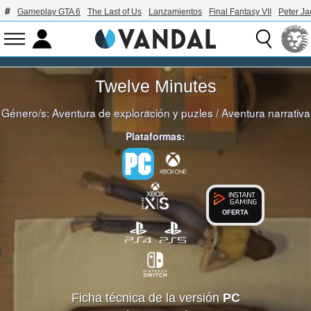
Gameplay GTA 6
The Last of Us
Lanzamientos
Final Fantasy VII
Peter J
Twelve Minutes
Género/s:
Aventura de exploración y puzles
/
Aventura narrativa
Plataformas:
OFERTA
Ficha técnica de la versión
PC