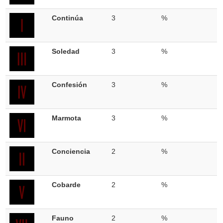
Continúa
3
%
Soledad
3
%
Confesión
3
%
Marmota
3
%
Conciencia
2
%
Cobarde
2
%
Fauno
2
%