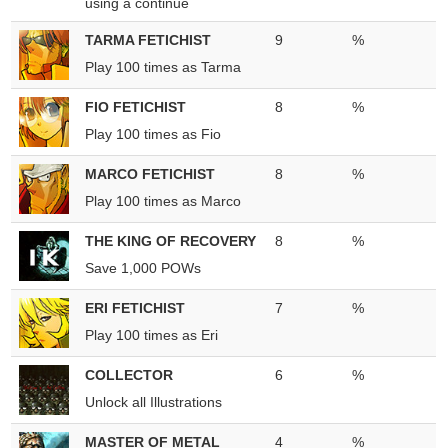
using a continue
TARMA FETICHIST
9
%
Play 100 times as Tarma
FIO FETICHIST
8
%
Play 100 times as Fio
MARCO FETICHIST
8
%
Play 100 times as Marco
THE KING OF RECOVERY
8
%
Save 1,000 POWs
ERI FETICHIST
7
%
Play 100 times as Eri
COLLECTOR
6
%
Unlock all Illustrations
MASTER OF METAL
4
%