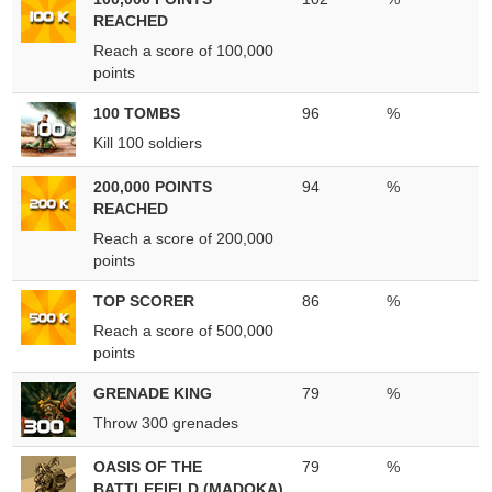
REACHED
Reach a score of 100,000
points
100 TOMBS
96
%
Kill 100 soldiers
200,000 POINTS
94
%
REACHED
Reach a score of 200,000
points
TOP SCORER
86
%
Reach a score of 500,000
points
GRENADE KING
79
%
Throw 300 grenades
OASIS OF THE
79
%
BATTLEFIELD (MADOKA)