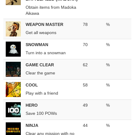
Obtain items from Madoka
Aikawa
WEAPON MASTER
78
%
Get all weapons
SNOWMAN
70
%
Turn into a snowman
GAME CLEAR
62
%
Clear the game
COOL
58
%
Play with a friend
HERO
49
%
Save 100 POWs
NINJA
44
%
Clear any mission with no