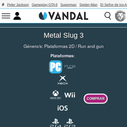
Peter Jackson
Gameplay GTA 6
Superman
Spider-Man
El Señor de los A
Metal Slug 3
Género/s:
Plataformas 2D
/
Run and gun
Plataformas:
COMPRAR