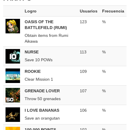
Logro
Usuarios
Frecuencia
OASIS OF THE
123
%
BATTLEFIELD (RUMI)
Obtain items from Rumi
Aikawa
NURSE
113
%
Save 10 POWs
ROOKIE
109
%
Clear Mission 1
GRENADE LOVER
107
%
Throw 50 grenades
I LOVE BANANAS
106
%
Save an orangutan
100,000 POINTS
102
%