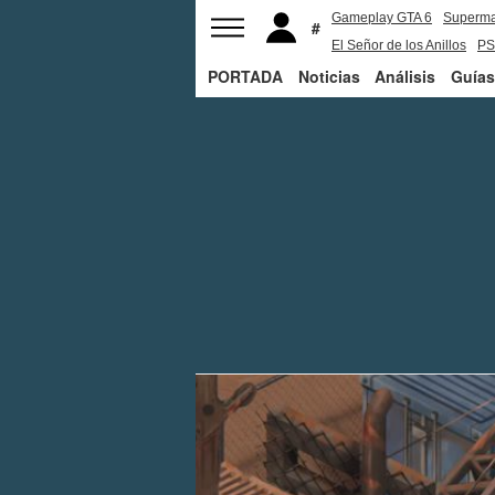
Gameplay GTA 6
Superm
El Señor de los Anillos
PS
PORTADA
Noticias
Análisis
Guías