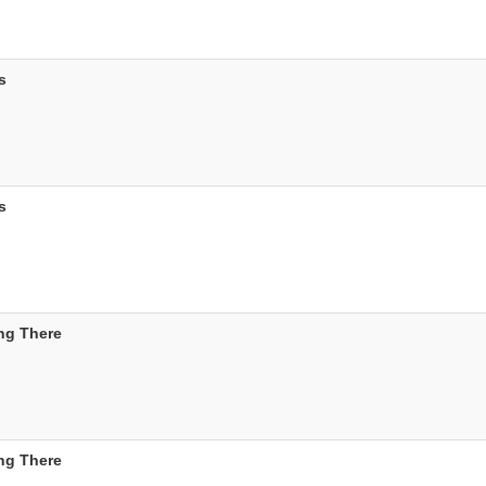
s
s
ing There
ing There