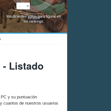
Insuficientes votos para figurar en
Sin votos
los rankings.
S
- Listado
n PC y su puntuación
y cuantos de nuestros usuarios