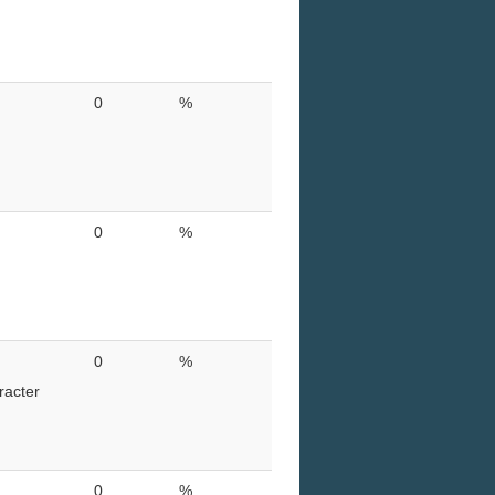
0
%
0
%
0
%
racter
0
%