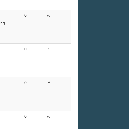
0
%
ing
0
%
0
%
0
%