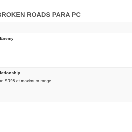
 BROKEN ROADS PARA PC
d Enemy
lationship
h an SR98 at maximum range.