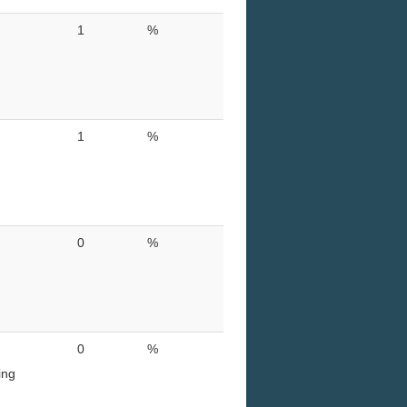
1
%
1
%
0
%
0
%
ing