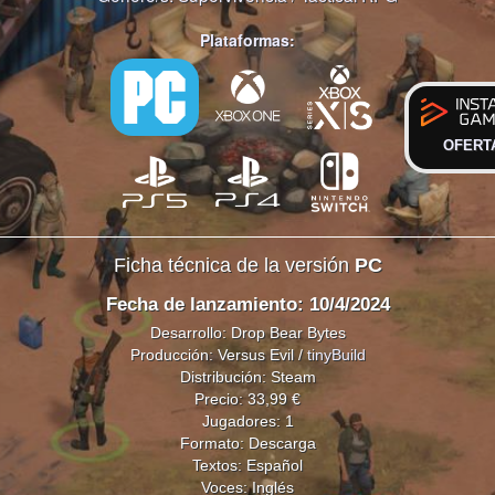
Plataformas:
OFERT
Ficha técnica de la versión
PC
Fecha de lanzamiento: 10/4/2024
Desarrollo: Drop Bear Bytes
Producción: Versus Evil /
tinyBuild
Distribución: Steam
Precio: 33,99 €
Jugadores: 1
Formato: Descarga
Textos: Español
Voces: Inglés