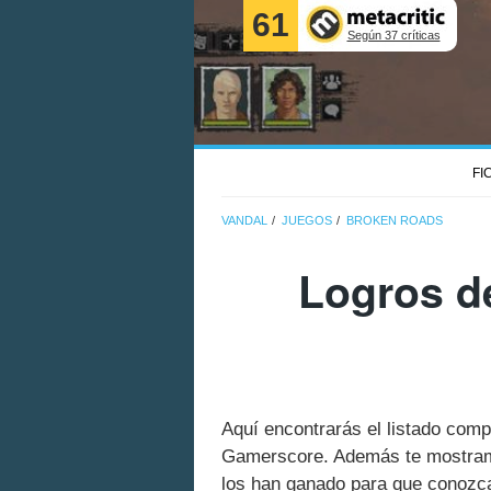
61
Según 37 críticas
FI
VANDAL
JUEGOS
BROKEN ROADS
Logros d
Aquí encontrarás el listado com
Gamerscore. Además te mostramo
los han ganado para que conozcas