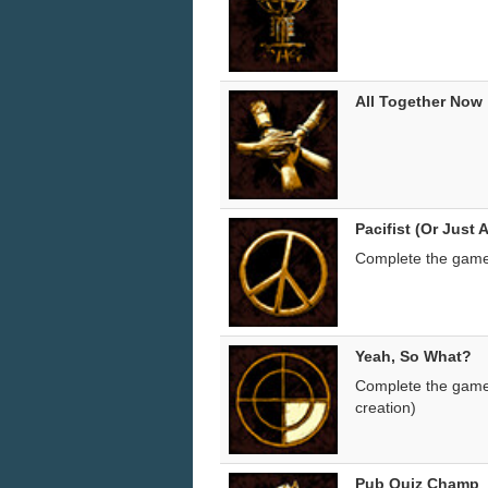
All Together Now
Pacifist (Or Just
Complete the game 
Yeah, So What?
Complete the game a
creation)
Pub Quiz Champ