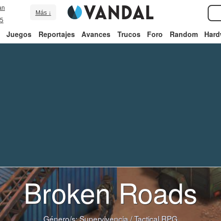
an
Más ↓
5
Juegos
Reportajes
Avances
Trucos
Foro
Random
Hard
Broken Roads
Género/s:
Supervivencia
/
Tactical RPG