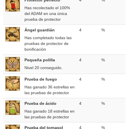
Protector perfecto
4
%
Has recolectado el 100%
del ADAM en una única
prueba de protector
Ángel guardián
4
%
Has completado todas las
pruebas de protector de
bonificación
Pequeña polilla
4
%
Nivel 20 conseguido.
Prueba de fuego
4
%
Has ganado 36 estrellas en
las pruebas de protector
Prueba de ácido
4
%
Has ganado 18 estrellas en
las pruebas de protector
Prueba del tornasol
4
%