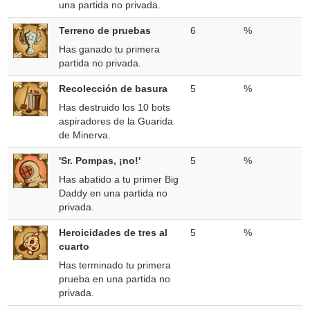
una partida no privada.
Terreno de pruebas
6
%
Has ganado tu primera
partida no privada.
Recolección de basura
5
%
Has destruido los 10 bots
aspiradores de la Guarida
de Minerva.
'Sr. Pompas, ¡no!'
5
%
Has abatido a tu primer Big
Daddy en una partida no
privada.
Heroicidades de tres al
5
%
cuarto
Has terminado tu primera
prueba en una partida no
privada.