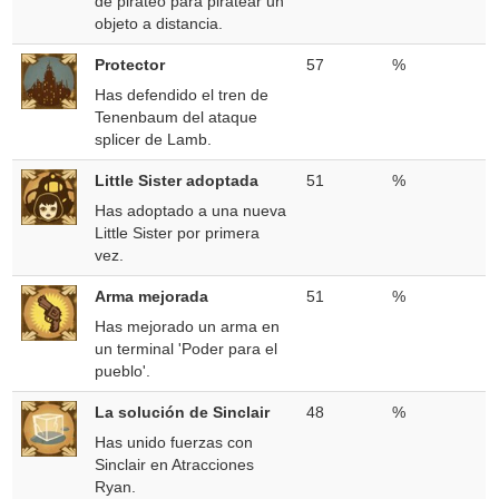
de pirateo para piratear un
objeto a distancia.
Protector
57
%
Has defendido el tren de
Tenenbaum del ataque
splicer de Lamb.
Little Sister adoptada
51
%
Has adoptado a una nueva
Little Sister por primera
vez.
Arma mejorada
51
%
Has mejorado un arma en
un terminal 'Poder para el
pueblo'.
La solución de Sinclair
48
%
Has unido fuerzas con
Sinclair en Atracciones
Ryan.