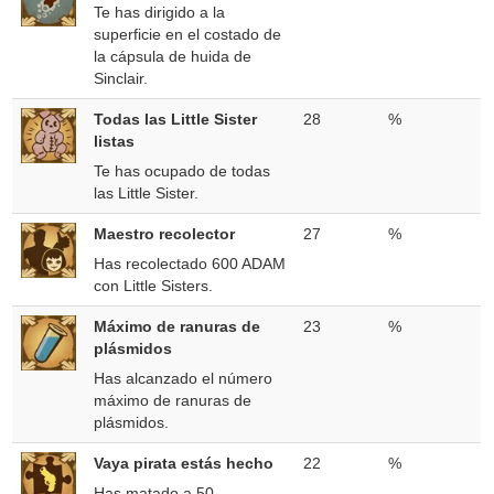
Te has dirigido a la
superficie en el costado de
la cápsula de huida de
Sinclair.
Todas las Little Sister
28
%
listas
Te has ocupado de todas
las Little Sister.
Maestro recolector
27
%
Has recolectado 600 ADAM
con Little Sisters.
Máximo de ranuras de
23
%
plásmidos
Has alcanzado el número
máximo de ranuras de
plásmidos.
Vaya pirata estás hecho
22
%
Has matado a 50