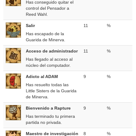
Has conseguido quitar el
control del Pensador a
Reed Wahl.
Salir
11
%
Has escapado de la
Guarida de Minerva.
Acceso de administrador
11
%
Has llegado al acceso al
núcleo del computador.
Adicto al ADAM
9
%
Has resuelto todas las
Little Sisters de la Guarida
de Minerva.
Bienvenido a Rapture
9
%
Has terminado tu primera
partida no privada.
Maestro de investigación
8
%