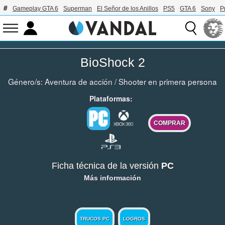
Gameplay GTA 6
Superman
El Señor de los Anillos
PS5
GTA 6
Sony
P
BioShock 2
Género/s:
Aventura de acción
/
Shooter en primera persona
Plataformas:
COMPRAR
Ficha técnica de la versión
PC
Más información
TRUCOS PC
LOGROS