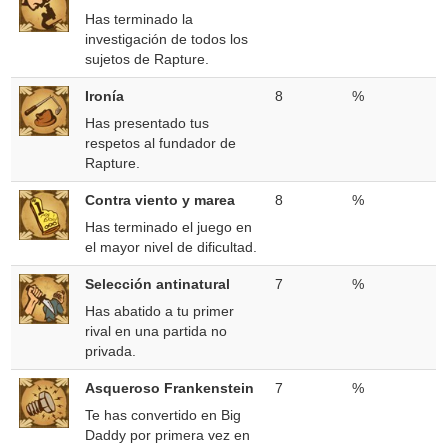
Has terminado la
investigación de todos los
sujetos de Rapture.
Ironía
8
%
Has presentado tus
respetos al fundador de
Rapture.
Contra viento y marea
8
%
Has terminado el juego en
el mayor nivel de dificultad.
Selección antinatural
7
%
Has abatido a tu primer
rival en una partida no
privada.
Asqueroso Frankenstein
7
%
Te has convertido en Big
Daddy por primera vez en