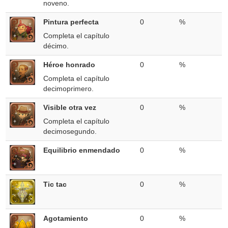
noveno.
Pintura perfecta
0
%
Completa el capítulo
décimo.
Héroe honrado
0
%
Completa el capítulo
decimoprimero.
Visible otra vez
0
%
Completa el capítulo
decimosegundo.
Equilibrio enmendado
0
%
Tic tac
0
%
Agotamiento
0
%