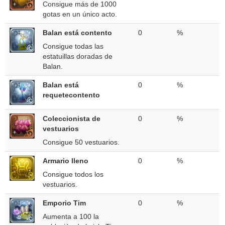
Consigue más de 1000
gotas en un único acto.
Balan está contento
0
%
Consigue todas las
estatuillas doradas de
Balan.
Balan está
0
%
requetecontento
Coleccionista de
0
%
vestuarios
Consigue 50 vestuarios.
Armario lleno
0
%
Consigue todos los
vestuarios.
Emporio Tim
0
%
Aumenta a 100 la