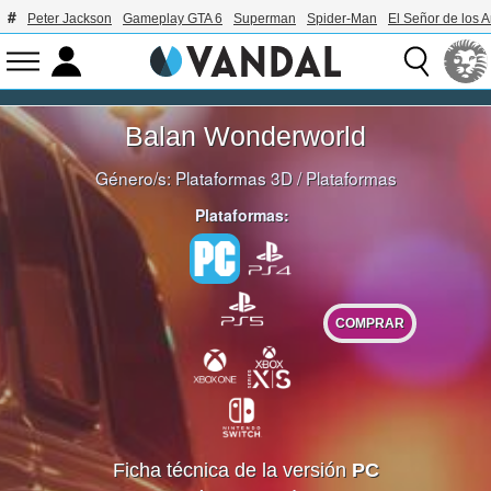
Peter Jackson
Gameplay GTA 6
Superman
Spider-Man
El Señor de los A
Balan Wonderworld
Género/s:
Plataformas 3D
/
Plataformas
Plataformas:
COMPRAR
Ficha técnica de la versión
PC