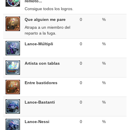
remoto...
Consigue todos los logros.
Que alguien me pare
0
%
Atrapa a un miembro del
reparto a la fuga.
Lance-Múltipli
0
%
Artista con tablas
0
%
Entre bastidores
0
%
Lance-Bastanti
0
%
Lance-Nessi
0
%