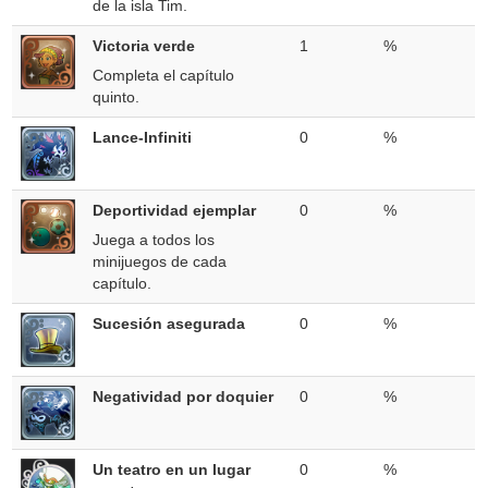
de la isla Tim.
Victoria verde
1
%
Completa el capítulo
quinto.
Lance-Infiniti
0
%
Deportividad ejemplar
0
%
Juega a todos los
minijuegos de cada
capítulo.
Sucesión asegurada
0
%
Negatividad por doquier
0
%
Un teatro en un lugar
0
%