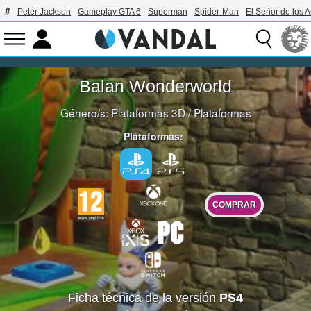
Peter Jackson
Gameplay GTA 6
Superman
Spider-Man
El Señor de los A
Balan Wonderworld
Género/s:
Plataformas 3D
/
Plataformas
Plataformas:
COMPRAR
Ficha técnica de la versión
PS4