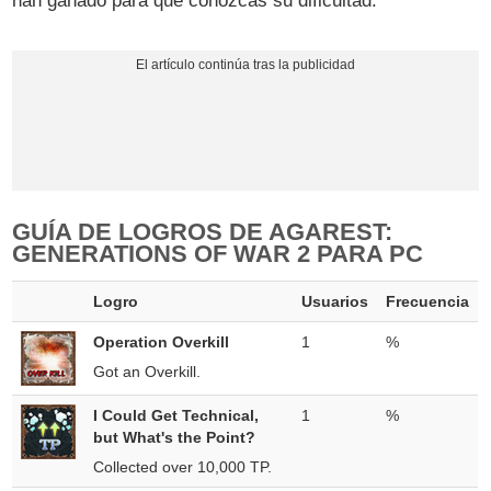
han ganado para que conozcas su dificultad.
GUÍA DE LOGROS DE AGAREST:
GENERATIONS OF WAR 2 PARA PC
Logro
Usuarios
Frecuencia
Operation Overkill
1
%
Got an Overkill.
I Could Get Technical,
1
%
but What's the Point?
Collected over 10,000 TP.