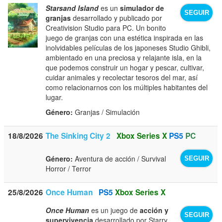
Starsand Island
es un
simulador de
SEGUIR
granjas
desarrollado y publicado por
Creativision Studio para PC. Un bonito
juego de granjas con una estética inspirada en las
inolvidables películas de los japoneses Studio Ghibli,
ambientado en una preciosa y relajante isla, en la
que podemos construir un hogar y pescar, cultivar,
cuidar animales y recolectar tesoros del mar, así
como relacionarnos con los múltiples habitantes del
lugar.
Género:
Granjas / Simulación
18/8/2026
The Sinking City 2
Xbox Series X
PS5
PC
Género:
Aventura de acción / Survival
SEGUIR
Horror / Terror
25/8/2026
Once Human
PS5
Xbox Series X
Once Human
es un juego de
acción y
SEGUIR
supervivencia
desarrollado por Starry