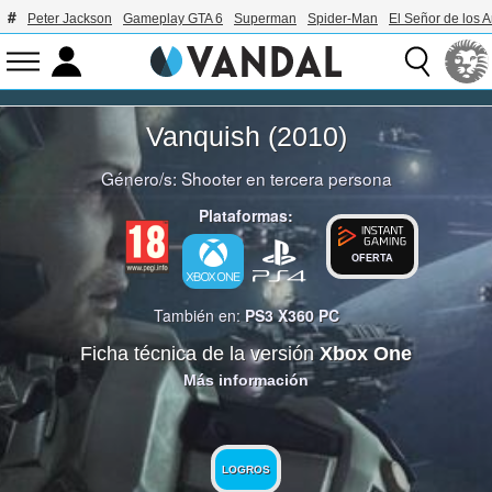
Peter Jackson
Gameplay GTA 6
Superman
Spider-Man
El Señor de los A
Vanquish (2010)
Género/s:
Shooter en tercera persona
Plataformas:
OFERTA
También en:
PS3
X360
PC
Ficha técnica de la versión
Xbox One
Más información
LOGROS