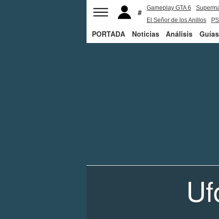
Gameplay GTA 6
Superm
El Señor de los Anillos
PS
PORTADA
Noticias
Análisis
Guías
Uf