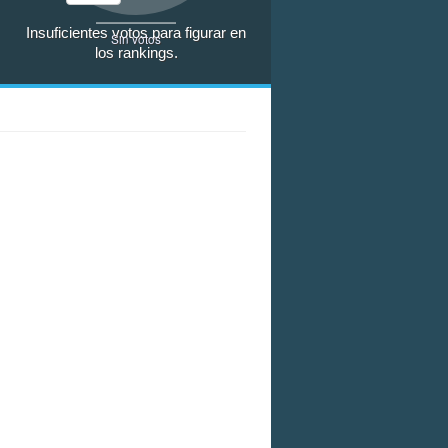
Insuficientes votos para figurar en
Sin votos
los rankings.