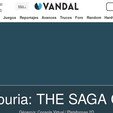
an
Más ↓
5
Juegos
Reportajes
Avances
Trucos
Foro
Random
Hard
ouria: THE SAGA
Género/s:
Consola Virtual
/
Plataformas 2D