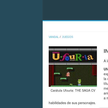
VANDAL
JUEGOS
I
A 
Uf
ex
la
tí
me
Carátula Ufouria: THE SAGA CV
an
a 
habilidades de sus personajes.