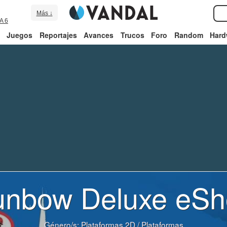
Más ↓
A 6
Juegos
Reportajes
Avances
Trucos
Foro
Random
Hard
unbow Deluxe eSh
Género/s:
Plataformas 2D
/
Plataformas