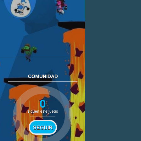
COMUNIDAD
0
siguen este juego
SEGUIR