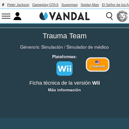
Peter Jackson
Gameplay GTA 6
Superman
Spider-Man
El Señor de los A
Trauma Team
Género/s:
Simulación
/
Simulador de médico
Plataformas:
COMPRAR
Ficha técnica de la versión
Wii
Más información