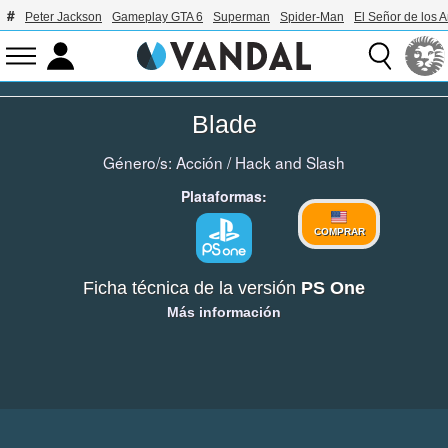
Peter Jackson
Gameplay GTA 6
Superman
Spider-Man
El Señor de los A
Blade
Género/s:
Acción
/
Hack and Slash
Plataformas:
COMPRAR
Ficha técnica de la versión
PS One
Más información