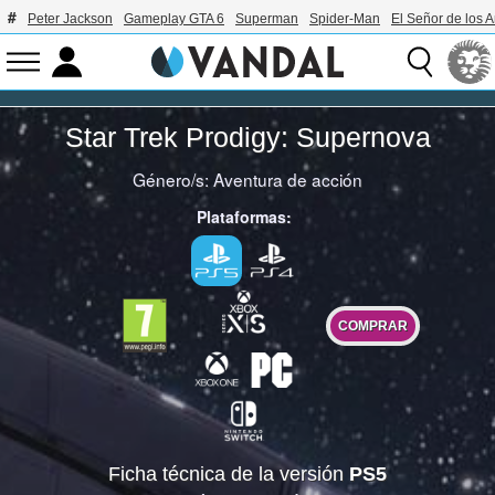
Peter Jackson
Gameplay GTA 6
Superman
Spider-Man
El Señor de los A
Star Trek Prodigy: Supernova
Género/s:
Aventura de acción
Plataformas:
COMPRAR
Ficha técnica de la versión
PS5