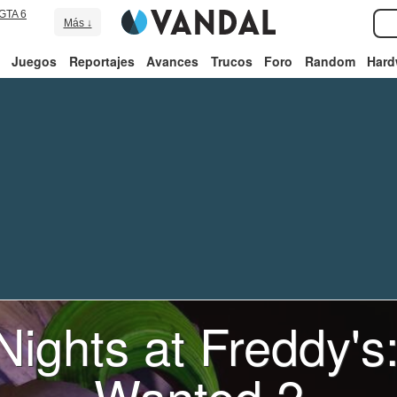
GTA 6
Más ↓
Juegos
Reportajes
Avances
Trucos
Foro
Random
Hard
Nights at Freddy's
Wanted 2