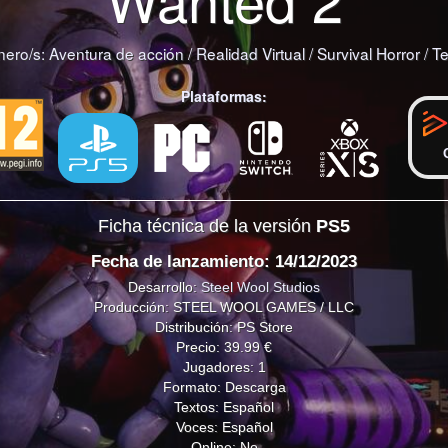
ero/s:
Aventura de acción
/
Realidad Virtual
/
Survival Horror
/
Te
Plataformas:
Ficha técnica de la versión
PS5
Fecha de lanzamiento: 14/12/2023
Desarrollo:
Steel Wool Studios
Producción: STEEL WOOL GAMES / LLC
Distribución: PS Store
Precio: 39.99 €
Jugadores: 1
Formato: Descarga
Textos: Español
Voces: Español
Online: No