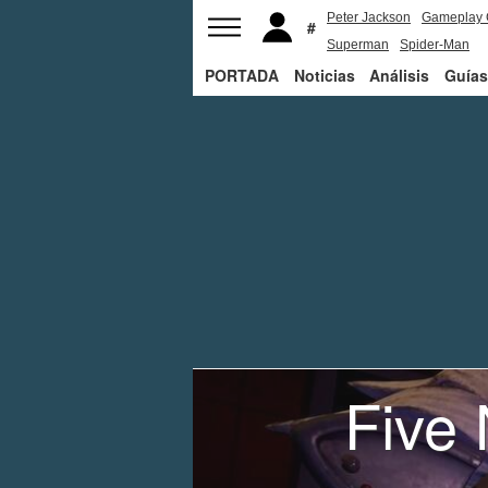
Peter Jackson
Gameplay 
Superman
Spider-Man
PORTADA
Noticias
Análisis
Guías
Five 