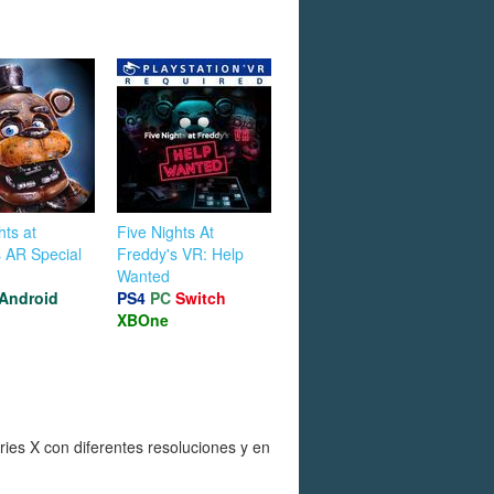
hts at
Five Nights At
 AR Special
Freddy's VR: Help
Wanted
Android
PS4
PC
Switch
XBOne
ies X con diferentes resoluciones y en