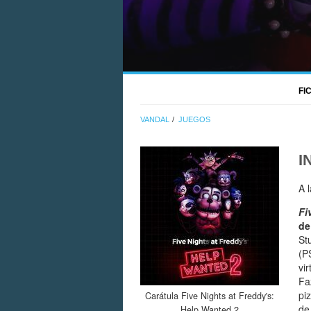
FI
VANDAL
JUEGOS
I
A 
Fi
de
St
(P
vi
Fa
pi
Carátula Five Nights at Freddy's:
de
Help Wanted 2