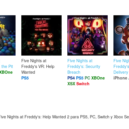
t
Five Nights at
Five Nights at
Five Nig
 the Pit
Freddy's VR: Help
Freddy's: Security
Freddy's
XBOne
Wanted
Breach
Delivery
PS5
PS4
PS5
PC
XBOne
iPhone
XSX
Switch
ive Nights at Freddy's: Help Wanted 2 para PS5, PC, Switch y Xbox Ser