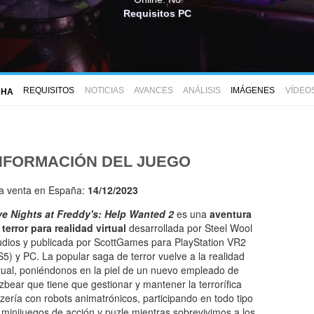
Requisitos PC
REQUISITOS
NOTICIAS
AVANCES
ANÁLISIS
IMÁGENES
VÍDEO
CHA
NFORMACIÓN DEL JUEGO
la venta en España:
14/12/2023
ve Nights at Freddy's: Help Wanted 2
es una
aventura
 terror para realidad virtual
desarrollada por Steel Wool
udios y publicada por ScottGames para PlayStation VR2
S5) y PC. La popular saga de terror vuelve a la realidad
rtual, poniéndonos en la piel de un nuevo empleado de
zbear que tiene que gestionar y mantener la terrorífica
zzería con robots animatrónicos, participando en todo tipo
 minijuegos de acción y puzle mientras sobrevivimos a los