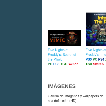
Five Nights at
Five Nights a
Freddy's: Secret of
Freddy's: Into
the Mimic
PS5
PC
PS4
PC
PS5
XSX
Switch
XSX
Switch
IMÁGENES
Galería de imágenes y wallpapers de F
alta definición (HD).