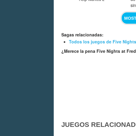
si
MOST
Sagas relacionadas:
Todos los juegos de Five Nights
¿Merece la pena Five Nights at Fre
JUEGOS RELACIONA