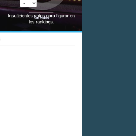
Insuficientes votos para figurar en
Sin votos
los rankings.
S