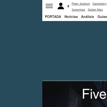
Peter Jackson
Gameplay 
Superman
Spider-Man
PORTADA
Noticias
Análisis
Guías
Five