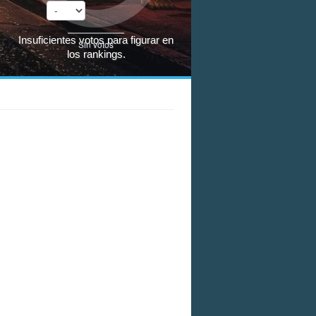
Insuficientes votos para figurar en
Sin votos
los rankings.