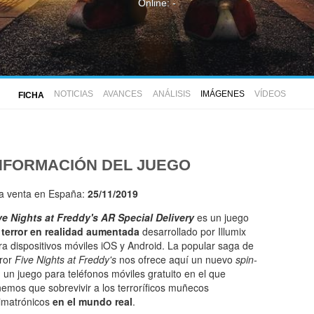
Online: -
NOTICIAS
AVANCES
ANÁLISIS
IMÁGENES
VÍDEOS
FICHA
NFORMACIÓN DEL JUEGO
la venta en España:
25/11/2019
ve Nights at Freddy's AR Special Delivery
es un juego
e
terror en realidad aumentada
desarrollado por Illumix
ra dispositivos móviles iOS y Android. La popular saga de
rror
Five Nights at Freddy's
nos ofrece aquí un nuevo
spin-
, un juego para teléfonos móviles gratuito en el que
nemos que sobrevivir a los terroríficos muñecos
imatrónicos
en el mundo real
.