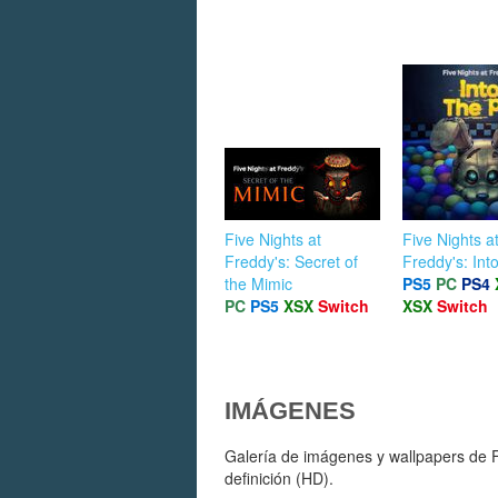
Five Nights at
Five Nights a
Freddy's: Secret of
Freddy's: Into
the Mimic
PS5
PC
PS4
PC
PS5
XSX
Switch
XSX
Switch
IMÁGENES
Galería de imágenes y wallpapers de Fi
definición (HD).