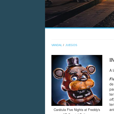
VANDAL
JUEGOS
I
A 
Fi
d
pa
te
off
te
an
Carátula Five Nights at Freddy's