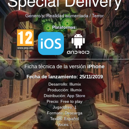
Género/s:
Realidad aumentada
/
Terror
Plataformas:
Ficha técnica de la versión
iPhone
Fecha de lanzamiento: 25/11/2019
Desarrollo: Illumix
Producción: Illumix
Distribución:
App Store
Precio: Free to play
Jugadores: 1
Formato: Descarga
Textos: Español
Voces: -