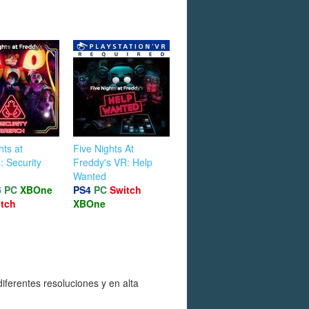
hts at
Five Nights At
: Security
Freddy's VR: Help
Wanted
5
PC
XBOne
PS4
PC
Switch
tch
XBOne
iferentes resoluciones y en alta