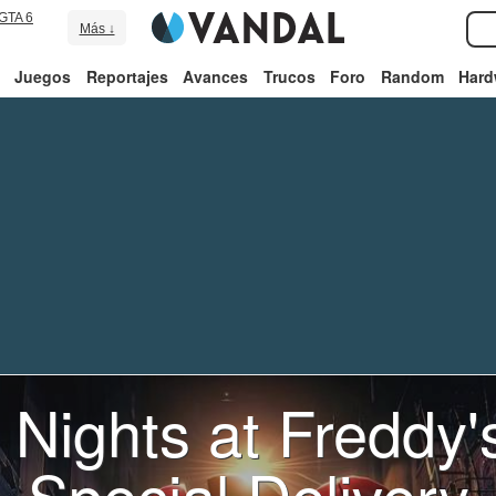
GTA 6
Más ↓
Juegos
Reportajes
Avances
Trucos
Foro
Random
Hard
 Nights at Freddy
Special Delivery