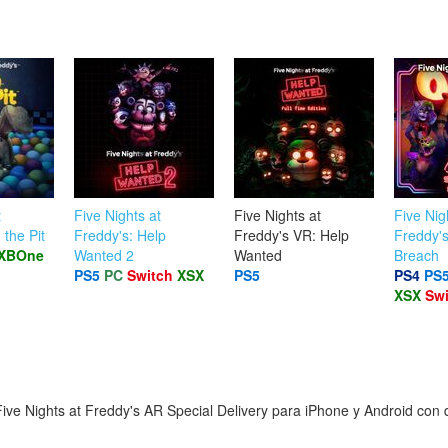
t
Five Nights at
Five Nights at
Five Nig
 the Pit
Freddy's: Help
Freddy's VR: Help
Freddy's
XBOne
Wanted 2
Wanted
Breach
PS5
PC
Switch
XSX
PS5
PS4
PS
XSX
Swi
ve Nights at Freddy's AR Special Delivery para iPhone y Android con d