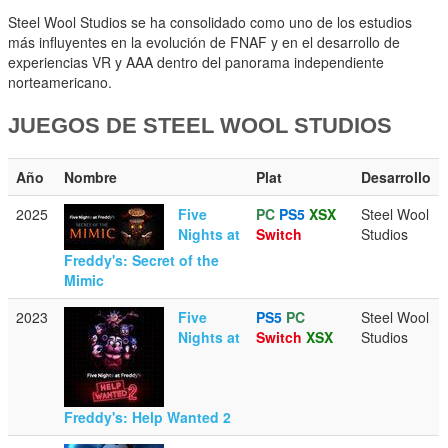
Steel Wool Studios se ha consolidado como uno de los estudios
más influyentes en la evolución de FNAF y en el desarrollo de
experiencias VR y AAA dentro del panorama independiente
norteamericano.
JUEGOS DE STEEL WOOL STUDIOS
Año
Nombre
Plat
Desarrollo
2025
Five
PC
PS5
XSX
Steel Wool
Nights at
Switch
Studios
Freddy's: Secret of the
Mimic
2023
Five
PS5
PC
Steel Wool
Nights at
Switch
XSX
Studios
Freddy's: Help Wanted 2