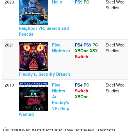
2023
Hello
PS5
PC
Steel Wool
Studios
Neighbor VR: Search and
Rescue
2021
Five
PS4
PS5
PC
Steel Wool
Nights at
XBOne
XSX
Studios
Switch
Freddy's: Security Breach
2019
Five
PS4
PC
Steel Wool
Nights
Switch
Studios
At
XBOne
Freddy's
VR: Help
Wanted
ÚLTIMAS NOTICIAS DE STEEL WOOL