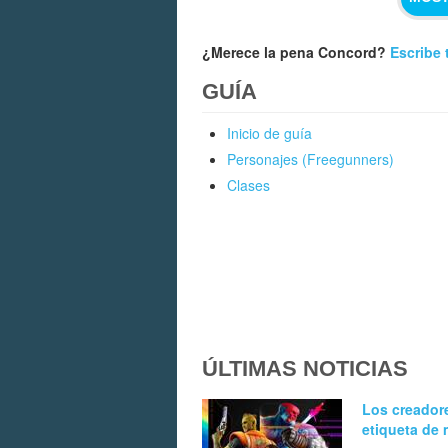
¿Merece la pena Concord?
Escribe 
GUÍA
Inicio de guía
Personajes (Freegunners)
Clases
ÚLTIMAS NOTICIAS
Los creadore
etiqueta de 