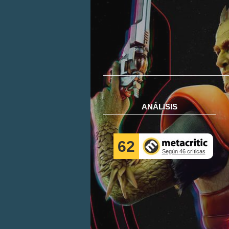
ANÁLISIS
62
Según 46 críticas