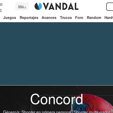
an
Más ↓
5
Juegos
Reportajes
Avances
Trucos
Foro
Random
Hard
Concord
Género/s:
Shooter en primera persona
/
Shooter multijugador