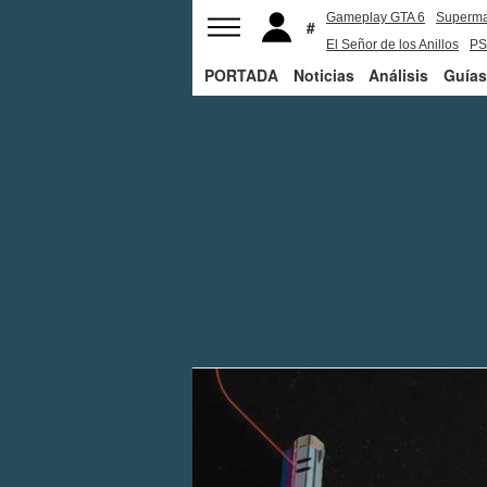
Gameplay GTA 6
Superm
El Señor de los Anillos
PS
PORTADA
Noticias
Análisis
Guías