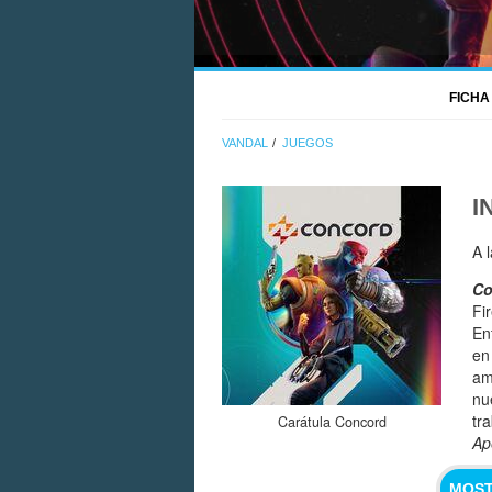
FICHA
VANDAL
JUEGOS
I
A 
Co
Fi
En
en
am
nu
tr
Carátula Concord
Ap
MOST