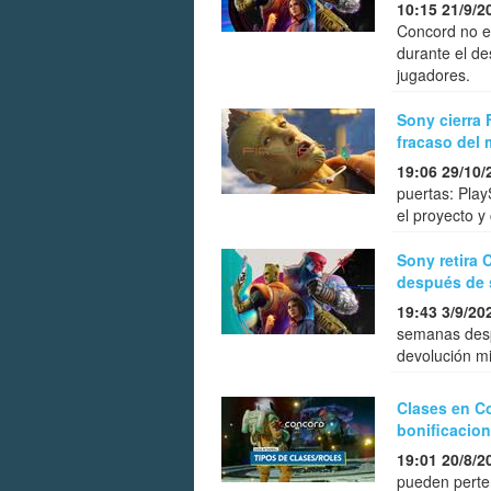
10:15 21/9/2
Concord no e
durante el de
jugadores.
Sony cierra 
fracaso del 
19:06 29/10/
puertas: Pla
el proyecto y
Sony retira 
después de 
19:43 3/9/20
semanas despu
devolución mi
Clases en Co
bonificacio
19:01 20/8/2
pueden perte