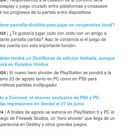
ossplay o juego cruzado entre plataformas y crosssave
r los progresos de tu partida entre dispositivos.
ene pantalla dividida para jugar en cooperativo local?
024
| ¿Te gustaría jugar codo con codo con un amigo a
nte pantalla partida? Aquí te contamos si el juego de
ios cuenta con esta importante función.
bién tendrá un DualSense de edición limitada, aunque
derá en Estados Unidos
024
| El nuevo hero shooter de PlayStation se pondrá a la
ismo 23 de agosto tanto en PC como en PS5 para
enéticas partidas multijugador.
o a Concord, el shooter exclusivo de PS5 y PC:
 las impresiones en Vandal el 27 de junio
24
| A finales de agosto se estrena en PlayStation 5 y PC el
uego de Firewalk Studios, un 'hero shooter' que llega de un
periencia en Destiny y otros grandes juegos.