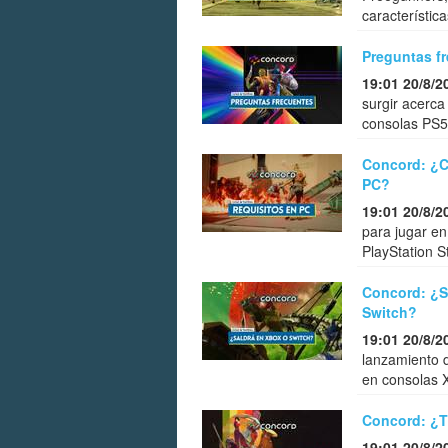
característica
Preguntas f
19:01 20/8/2
surgir acerc
consolas PS5,
Concord: ¿C
PC?
19:01 20/8/2
para jugar en
PlayStation S
Concord: ¿S
Switch?
19:01 20/8/2
lanzamiento d
en consolas X
Concord: ¿T
19:01 20/8/2