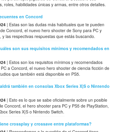
s, roles, habilidades únicas y armas, entre otros detalles.
recuentes en Concord
024
| Estas son las dudas más habituales que te pueden
a de Concord, el nuevo hero shooter de Sony para PC y
 y las respectivas respuestas que estás buscando.
uáles son sus requisitos mínimos y recomendados en
024
| Estos son los requisitos mínimos y recomendados
 PC a Concord, el nuevo hero shooter de ciencia ficción de
tudios que también está disponible en PS5.
aldrá también en consolas Xbox Series X|S o Nintendo
024
| Esto es lo que se sabe oficialmente sobre un posible
e Concord, el hero shooter para PC y PS5 de PlayStation,
box Series X|S o Nintendo Switch.
iene crossplay y crossave entre plataformas?
024
| Respondemos a la cuestión de si Concord tiene