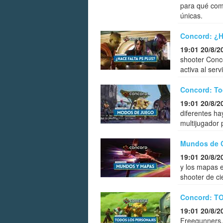
para qué come
únicas.
Concord: ¿Ha
19:01 20/8/2
shooter Conco
activa al serv
Concord: To
19:01 20/8/2
diferentes ha
multijugador 
Mundos de C
19:01 20/8/2
y los mapas e
shooter de ci
Concord: TOD
19:01 20/8/2
Freegunners,