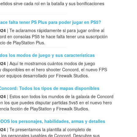
tidos sirve cada rol en la batalla y sus bonificaciones
ce falta tener PS Plus para poder jugar en PS5?
024
| Te aclaramos rápidamente si para jugar online al
rd en consolas PS5 te hace falta tener una suscripción
icio de PlayStation Plus.
dos los modos de juego y sus características
024
| Aquí te mostramos cuántos modos de juego
y disponibles en el hero shooter Concord, el nuevo FPS
por equipos desarrollado por Firewalk Studios.
oncord: Todos los tipos de mapas disponibles
024
| Estos son todos los mundos de la galaxia de Concord
n los que puedes disputar partidas 5vs5 en el nuevo hero
encia ficción de PlayStation y Firewalk Studios.
OS los personajes, habilidades, armas y detalles
024
| Te presentamos la plantilla al completo de
 los personajes jugables de Concord. Descubre sus