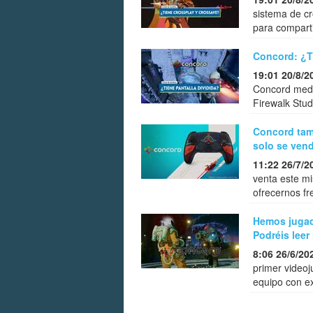
sistema de cr
para comparti
Concord: ¿Ti
19:01 20/8/2
Concord media
Firewalk Stud
Concord tam
solo se ven
11:22 26/7/2
venta este m
ofrecernos fr
Hemos jugad
Podréis leer
8:06 26/6/20
primer videoj
equipo con ex