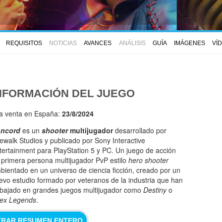
REQUISITOS
NOTICIAS
AVANCES
ANÁLISIS
GUÍA
IMÁGENES
VÍ
NFORMACIÓN DEL JUEGO
la venta en España:
23/8/2024
ncord
es un
shooter
multijugador
desarrollado por
rewalk Studios y publicado por Sony Interactive
tertainment para PlayStation 5 y PC. Un juego de acción
 primera persona multijugador PvP estilo
hero shooter
bientado en un universo de ciencia ficción, creado por un
evo estudio formado por veteranos de la industria que han
abajado en grandes juegos multijugador como
Destiny
o
ex Legends
.
RAR RESUMEN ENTERO