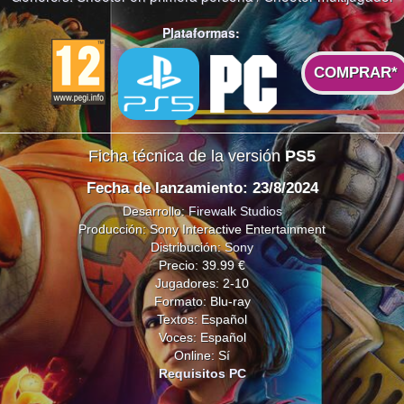
Plataformas:
COMPRAR*
Ficha técnica de la versión
PS5
Fecha de lanzamiento: 23/8/2024
Desarrollo:
Firewalk Studios
Producción: Sony Interactive Entertainment
Distribución:
Sony
Precio: 39.99 €
Jugadores: 2-10
Formato: Blu-ray
Textos: Español
Voces: Español
Online: Sí
Requisitos PC