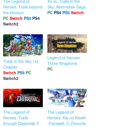
The Legend of
Ys vs. Trails in the
Heroes: Trails beyond
Sky: Alternative Saga
the Horizon
PC
PS4
PS5
Switch
PC
Switch
PS5
PS4
Switch2
Legend of Heroes:
Trails in the Sky 1st
Three Kingdoms
Chapter
PC
Switch
PS5
PC
Switch2
The Legend of
The Legend of
Heroes: Trails
Heroes: Kai no Kiseki
through Daybreak II
-Farewell, O Zemuria-