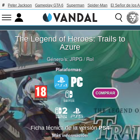
Peter Jackson
Gameplay GTA 6
Superman
Spider-Man
El Señor de los A
The Legend of Heroes: Trails to
Azure
Género/s:
JRPG
/
Rol
Plataformas:
COMPRAR
Ficha técnica de la versión
PS4
Más información