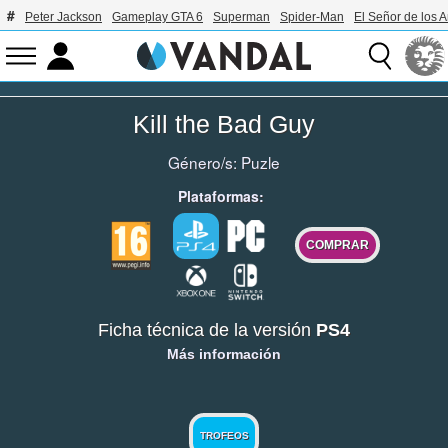
Peter Jackson
Gameplay GTA 6
Superman
Spider-Man
El Señor de los A
Kill the Bad Guy
Género/s:
Puzle
Plataformas:
COMPRAR
Ficha técnica de la versión
PS4
Más información
TROFEOS