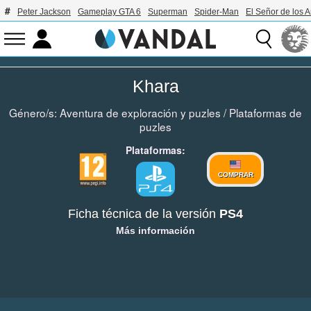
Peter Jackson
Gameplay GTA 6
Superman
Spider-Man
El Señor de los A
Khara
Género/s:
Aventura de exploración y puzles
/
Plataformas de
puzles
Plataformas:
COMPRAR
Ficha técnica de la versión
PS4
Más información