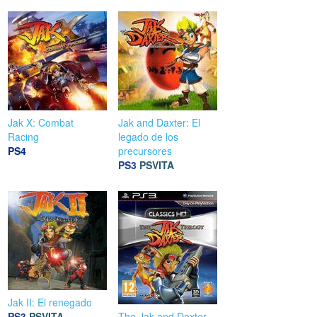
Jak X: Combat
Jak and Daxter: El
Racing
legado de los
PS4
precursores
PS3
PSVITA
Jak II: El renegado
PS3
PSVITA
The Jak and Daxter