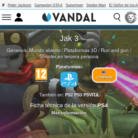
Peter Jackson
Gameplay GTA 6
Superman
Spider-Man
El Señor de los A
Jak 3
Género/s:
Mundo abierto
/
Plataformas 3D
/
Run and gun
/
Shooter en tercera persona
Plataformas:
COMPRAR
También en:
PS2
PS3
PSVITA
Ficha técnica de la versión
PS4
Más información