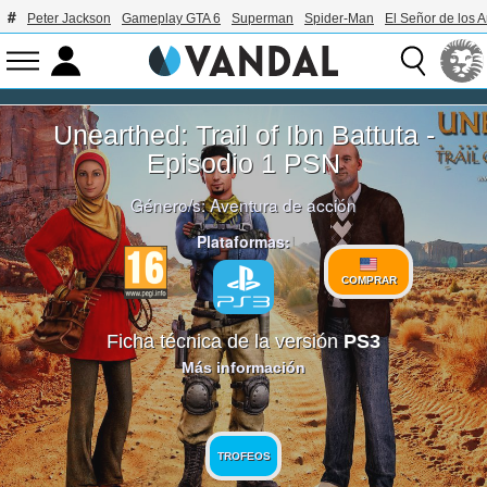
Peter Jackson
Gameplay GTA 6
Superman
Spider-Man
El Señor de los A
Unearthed: Trail of Ibn Battuta -
Episodio 1 PSN
Género/s:
Aventura de acción
Plataformas:
COMPRAR
Ficha técnica de la versión
PS3
Más información
TROFEOS