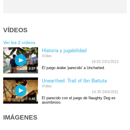
VÍDEOS
Ver los 2 vídeos
Historia y jugabilidad
Vídeo
19:03 23/1/2013
El juego árabe 'parecido' a Uncharted.
2:27
Unearthed: Trail of Ibn Battuta
Vídeo
14:30 24/6/2011
El parecido con el juego de Naughty Dog es
0:45
asombroso.
IMÁGENES