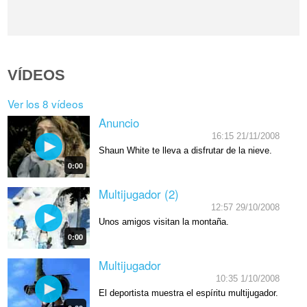
VÍDEOS
Ver los 8 vídeos
Anuncio
16:15 21/11/2008
Shaun White te lleva a disfrutar de la nieve.
0:00
Multijugador (2)
12:57 29/10/2008
Unos amigos visitan la montaña.
0:00
Multijugador
10:35 1/10/2008
El deportista muestra el espíritu multijugador.