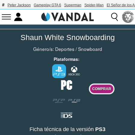
Peter Jackson
Gameplay GTA 6
Superman
Spider-Man
El Señor de los A
Shaun White Snowboarding
Género/s:
Deportes
/
Snowboard
Plataformas:
COMPRAR
Ficha técnica de la versión
PS3