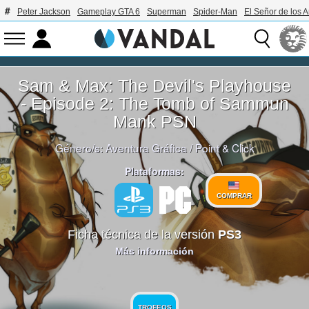
Peter Jackson
Gameplay GTA 6
Superman
Spider-Man
El Señor de los A
Sam & Max: The Devil's Playhouse
- Episode 2: The Tomb of Sammun
Mank PSN
Género/s:
Aventura Gráfica
/
Point & Click
Plataformas:
COMPRAR
Ficha técnica de la versión
PS3
Más información
TROFEOS