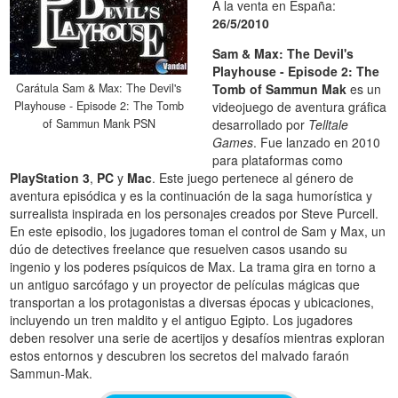
A la venta en España:
26/5/2010
Sam & Max: The Devil's
Playhouse - Episode 2: The
Carátula Sam & Max: The Devil's
Tomb of Sammun Mak
es un
Playhouse - Episode 2: The Tomb
videojuego de aventura gráfica
of Sammun Mank PSN
desarrollado por
Telltale
Games
. Fue lanzado en 2010
para plataformas como
PlayStation 3
,
PC
y
Mac
. Este juego pertenece al género de
aventura episódica y es la continuación de la saga humorística y
surrealista inspirada en los personajes creados por Steve Purcell.
En este episodio, los jugadores toman el control de Sam y Max, un
dúo de detectives freelance que resuelven casos usando su
ingenio y los poderes psíquicos de Max. La trama gira en torno a
un antiguo sarcófago y un proyector de películas mágicas que
transportan a los protagonistas a diversas épocas y ubicaciones,
incluyendo un tren maldito y el antiguo Egipto. Los jugadores
deben resolver una serie de acertijos y desafíos mientras exploran
estos entornos y descubren los secretos del malvado faraón
Sammun-Mak.