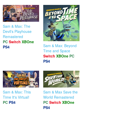
Sam & Max: The
Devil's Playhouse
Remastered
PC
Switch
XBOne
Sam & Max: Beyond
PS4
Time and Space
Switch
XBOne
PC
PS4
Sam & Max: This
Sam & Max Save the
Time It's Virtual!
World Remastered
PC
PS4
PC
Switch
XBOne
PS4