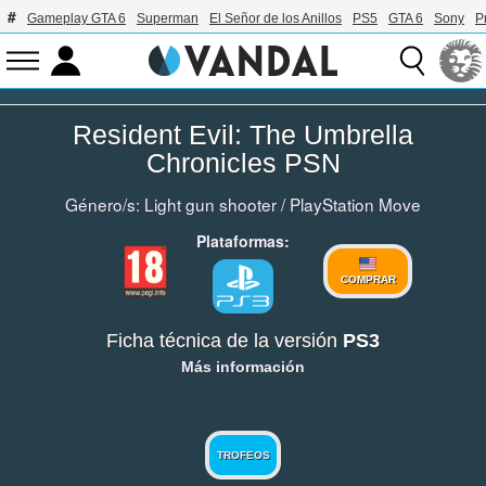
Gameplay GTA 6
Superman
El Señor de los Anillos
PS5
GTA 6
Sony
P
Resident Evil: The Umbrella
Chronicles PSN
Género/s:
Light gun shooter
/
PlayStation Move
Plataformas:
COMPRAR
Ficha técnica de la versión
PS3
Más información
TROFEOS