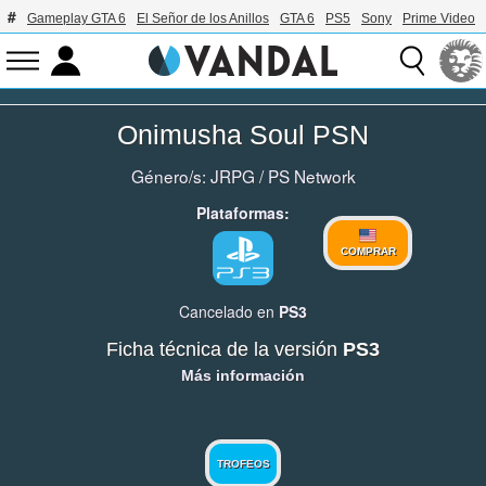
Gameplay GTA 6
El Señor de los Anillos
GTA 6
PS5
Sony
Prime Video
Onimusha Soul PSN
Género/s:
JRPG
/
PS Network
Plataformas:
COMPRAR
Cancelado en
PS3
Ficha técnica de la versión
PS3
Más información
TROFEOS