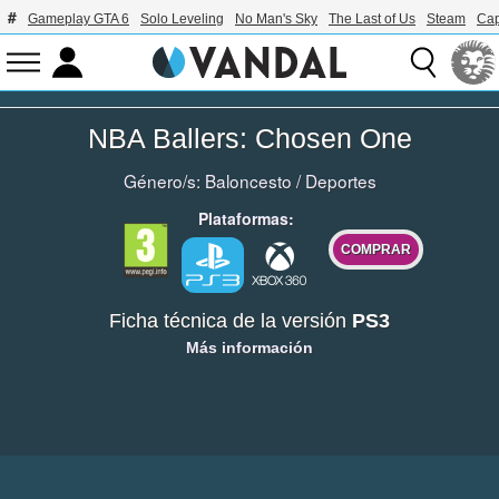
Gameplay GTA 6
Solo Leveling
No Man's Sky
The Last of Us
Steam
Ca
NBA Ballers: Chosen One
Género/s:
Baloncesto
/
Deportes
Plataformas:
COMPRAR
Ficha técnica de la versión
PS3
Más información