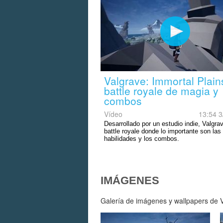
Valgrave: Immortal Plain
battle royale de magia y
combos
Vídeo
13:54 3
Desarrollado por un estudio indie, Valgra
battle royale donde lo importante son las
habilidades y los combos.
IMÁGENES
Galería de imágenes y wallpapers de Va