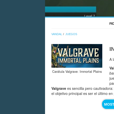
FI
VANDAL
JUEGOS
I
A 
Va
Carátula Valgrave: Immortal Plains
bat
ju
pa
Valgrave
es sencilla pero cautivadora
el objetivo principal es ser el último en 
MOST