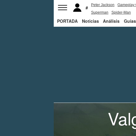
Peter Jackson
Gameplay 
Superman
Spider-Man
PORTADA
Noticias
Análisis
Guías
Val