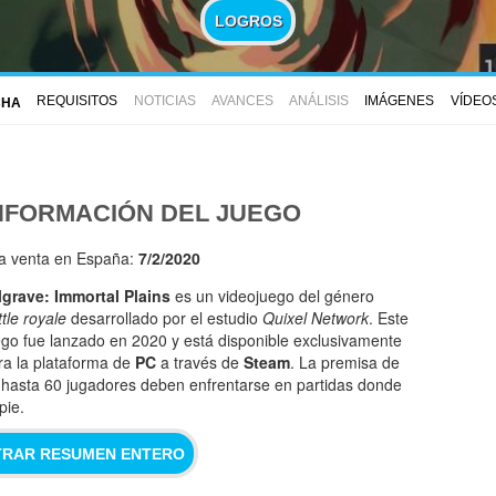
LOGROS
REQUISITOS
NOTICIAS
AVANCES
ANÁLISIS
IMÁGENES
VÍDEO
CHA
NFORMACIÓN DEL JUEGO
la venta en España:
7/2/2020
lgrave: Immortal Plains
es un videojuego del género
tle royale
desarrollado por el estudio
Quixel Network
. Este
ego fue lanzado en 2020 y está disponible exclusivamente
ra la plataforma de
PC
a través de
Steam
. La premisa de
: hasta 60 jugadores deben enfrentarse en partidas donde
pie.
RAR RESUMEN ENTERO