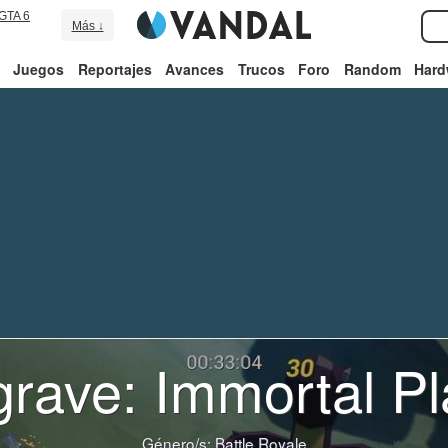
GTA 6
Más ↓
Juegos
Reportajes
Avances
Trucos
Foro
Random
Hard
grave: Immortal Pl
Género/s:
Battle Royale