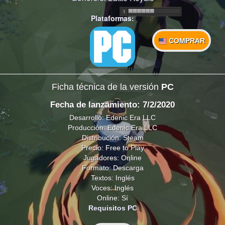
Plataformas:
COMPRAR
Ficha técnica de la versión
PC
Fecha de lanzamiento: 7/2/2020
Desarrollo: Edenic Era LLC
Producción: Edenic Era LLC
Distribución: Steam
Precio: Free to Play
Jugadores: Online
Formato: Descarga
Textos: Inglés
Voces: Inglés
Online: Sí
Requisitos PC