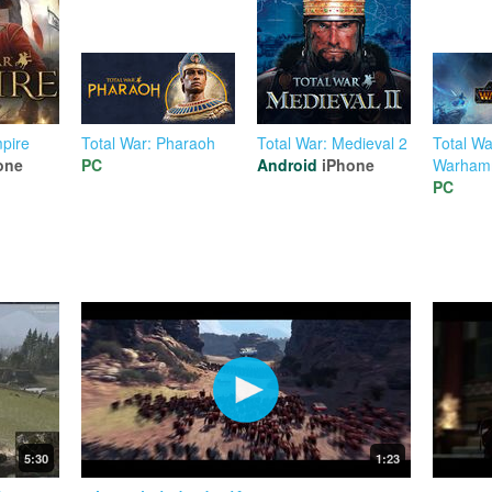
mpire
Total War: Pharaoh
Total War: Medieval 2
Total Wa
one
PC
Android
iPhone
Warham
PC
5:30
1:23