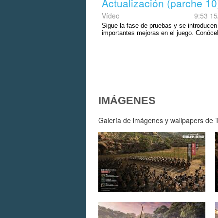
Actualización (parche 10
Vídeo
9:53 15
Sigue la fase de pruebas y se introducen
importantes mejoras en el juego. Conóce
IMÁGENES
Galería de imágenes y wallpapers de To