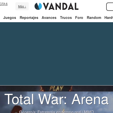
GTA 6
Más ↓
Juegos
Reportajes
Avances
Trucos
Foro
Random
Hard
Total War: Arena
Género/s:
Estrategia en tiempo real
/
MMO