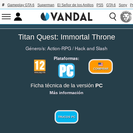
Gameplay GTA 6
Superman
El Señor de los Anillos
PS5
GTA 6
Sony
P
Titan Quest: Immortal Throne
Género/s:
Action-RPG
/
Hack and Slash
Plataformas:
COMPRAR
Ficha técnica de la versión
PC
Más información
TRUCOS PC