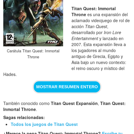
Titan Quest: Immortal
Throne
es una expansión del
aclamado videojuego de rol de
acción
Titan Quest
,
desarrollado por
Iron Lore
Entertainment
y lanzado en
2007. Esta expansión lleva a
los jugadores al mundo
Carátula Titan Quest: Immortal
antiguo de Grecia, Egipto y
Throne
Asia bajo un nuevo contexto:
el reino oscuro y místico del
Hades.
MOSTRAR RESUMEN ENTERO
También conocido como
Titan Quest Expansión
,
Titan Quest:
Inmortal Throne
.
Sagas relacionadas:
Todos los juegos de Titan Quest
¿Merece la pena Titan Quest: Immortal Throne?
Escribe tu