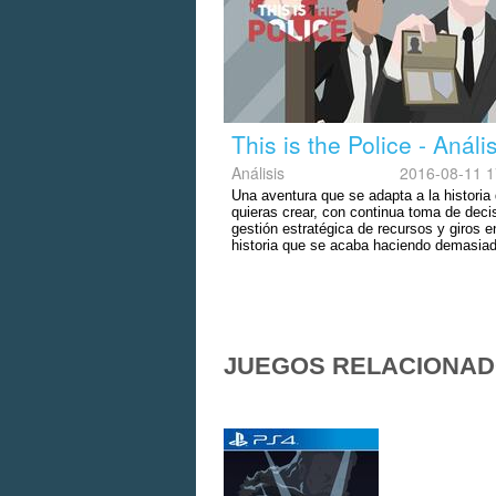
This is the Police - Análi
Análisis
2016-08-11 1
Una aventura que se adapta a la historia
quieras crear, con continua toma de deci
gestión estratégica de recursos y giros e
historia que se acaba haciendo demasiad
JUEGOS RELACIONA