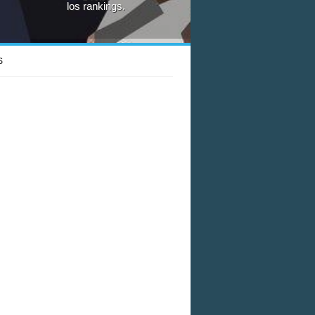
los rankings.
S