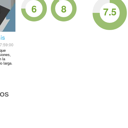
6
8
7.5
sis
7:59:00
 que
siones,
n la
o larga.
DOS