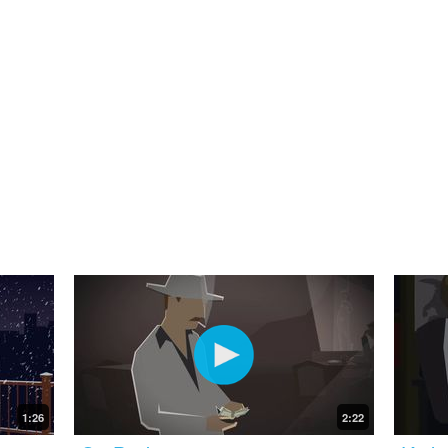
1:26
2:22