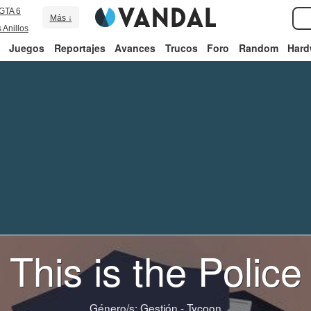
GTA 6
Más ↓
 Anillos
Juegos
Reportajes
Avances
Trucos
Foro
Random
Hard
This is the Police
Género/s:
Gestión - Tycoon