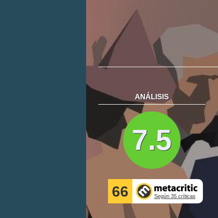
ANÁLISIS
7.5
66
Según 35 críticas