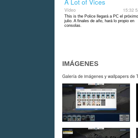
A Lot of Vices
Vídeo
15:32 5
This is the Police llegará a PC el próxim
julio. A finales de año, hará lo propio en
consolas.
IMÁGENES
Galería de imágenes y wallpapers de Th