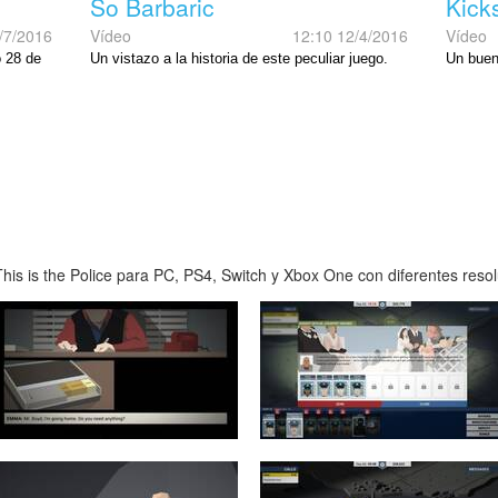
So Barbaric
Kicks
/7/2016
Vídeo
12:10 12/4/2016
Vídeo
o 28 de
Un vistazo a la historia de este peculiar juego.
Un buen
is is the Police para PC, PS4, Switch y Xbox One con diferentes resolu