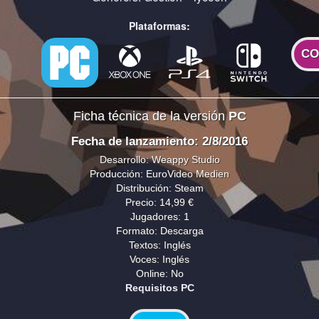
Plataformas:
CO
Ficha técnica de la versión
PC
Fecha de lanzamiento: 2/8/2016
Desarrollo: Weappy Studio
Producción: EuroVideo Medien
Distribución: Steam
Precio: 14,99 €
Jugadores: 1
Formato: Descarga
Textos: Inglés
Voces: Inglés
Online: No
Requisitos PC