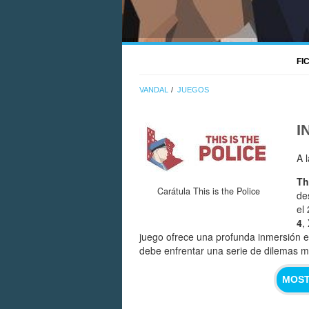
FI
VANDAL
JUEGOS
I
A 
Th
Carátula This is the Police
de
el
4
,
juego ofrece una profunda inmersión en
debe enfrentar una serie de dilemas mo
MOST