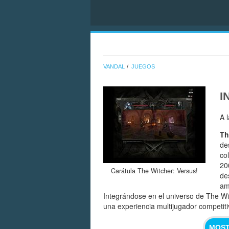
VANDAL
JUEGOS
I
A 
Th
de
co
20
Carátula The Witcher: Versus!
de
am
Integrándose en el universo de The Wi
una experiencia multijugador competiti
MOST