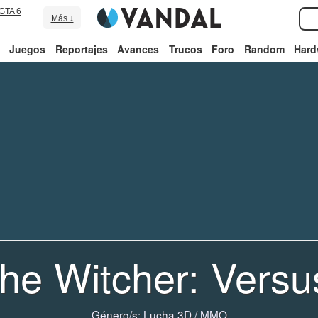
GTA 6
Más ↓
Juegos
Reportajes
Avances
Trucos
Foro
Random
Hard
he Witcher: Versu
Género/s:
Lucha 3D
/
MMO