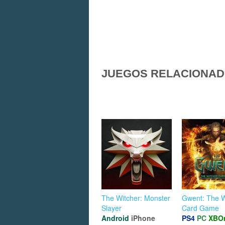
JUEGOS RELACIONA
The Witcher: Monster
Gwent: The W
Slayer
Card Game
Android
iPhone
PS4
PC
XBO