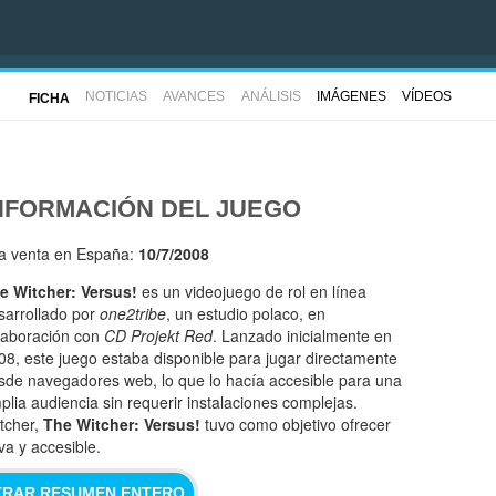
NOTICIAS
AVANCES
ANÁLISIS
IMÁGENES
VÍDEOS
FICHA
NFORMACIÓN DEL JUEGO
la venta en España:
10/7/2008
e Witcher: Versus!
es un videojuego de rol en línea
sarrollado por
one2tribe
, un estudio polaco, en
laboración con
CD Projekt Red
. Lanzado inicialmente en
08, este juego estaba disponible para jugar directamente
sde navegadores web, lo que lo hacía accesible para una
plia audiencia sin requerir instalaciones complejas.
tcher,
The Witcher: Versus!
tuvo como objetivo ofrecer
va y accesible.
RAR RESUMEN ENTERO