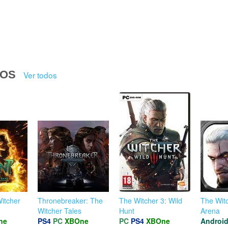
DOS
Ver todos
itcher
Thronebreaker: The
The Witcher 3: Wild
The Witc
Witcher Tales
Hunt
Arena
ne
PS4
PC
XBOne
PC
PS4
XBOne
Androi