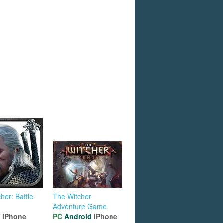
her: Battle
The Witcher
Adventure Game
d
iPhone
PC
Android
iPhone