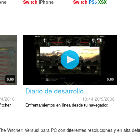
one
Switch
iPhone
Switch
PS5
XSX
0:00
0:00
Diario de desarrollo
/4/2010
10:44 20/9/2008
itcher,
Enfrentamientos en línea desde tu navegador.
e Witcher: Versus! para PC con diferentes resoluciones y en alta defi