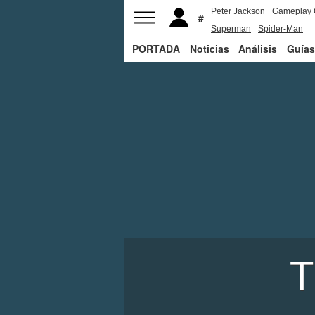
Peter Jackson
Gameplay 
Superman
Spider-Man
PORTADA
Noticias
Análisis
Guías
T