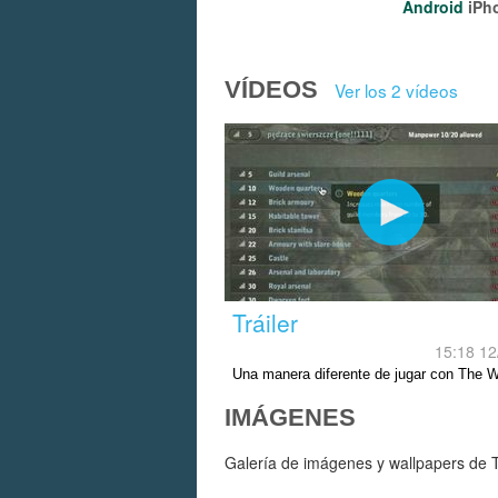
Android
iPh
VÍDEOS
Ver los 2 vídeos
Tráiler
15:18 12
Una manera diferente de jugar con The W
en PC y ahora iPhone.
IMÁGENES
Galería de imágenes y wallpapers de Th