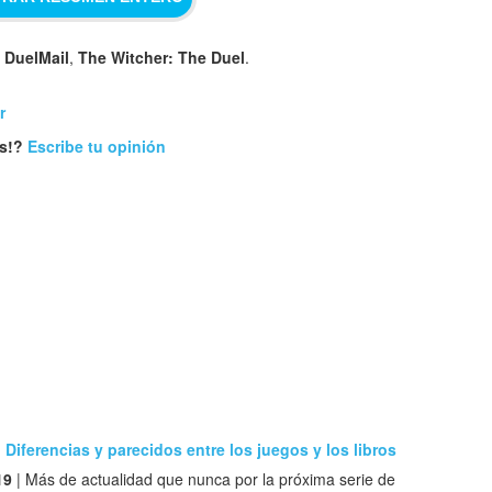
 DuelMail
,
The Witcher: The Duel
.
r
us!?
Escribe tu opinión
 Diferencias y parecidos entre los juegos y los libros
19
| Más de actualidad que nunca por la próxima serie de