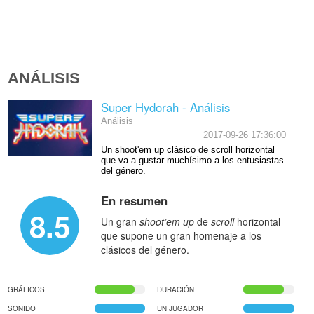
ANÁLISIS
Super Hydorah - Análisis
Análisis
2017-09-26 17:36:00
Un shoot'em up clásico de scroll horizontal
que va a gustar muchísimo a los entusiastas
del género.
En resumen
8.5
Un gran
shoot’em up
de
scroll
horizontal
que supone un gran homenaje a los
clásicos del género.
GRÁFICOS
DURACIÓN
SONIDO
UN JUGADOR