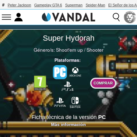
Peter Jackson
Gameplay GTA 6
Superman
Spider-Man
El Señor de los A
Super Hydorah
Género/s:
Shoot'em up
/
Shooter
Plataformas:
COMPRAR
Ficha técnica de la versión
PC
Más información